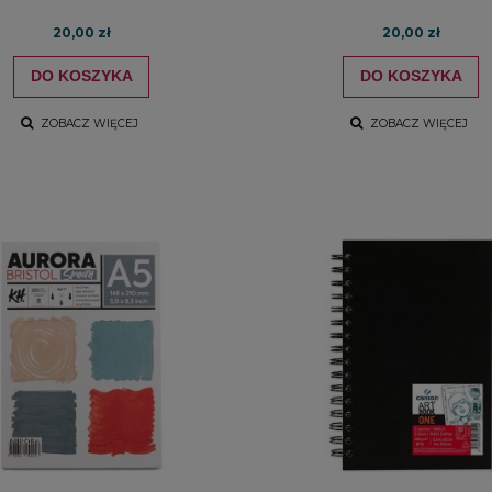
20,00 zł
20,00 zł
DO KOSZYKA
DO KOSZYKA
ZOBACZ WIĘCEJ
ZOBACZ WIĘCEJ
farb akrylowych Winsor
Zestaw farb akrylowych Winso
wton Galeria Acrylic
& Newton Galeria Acrylic Metalli
s Colours Set 5x60ml
Colours Set 5x60ml
104,00 zł
107,00 zł
DO KOSZYKA
DO KOSZYKA