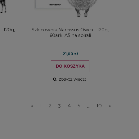
- 120g,
Szkicownik Narcissus Owca - 120g,
60ark, A5 na spirali
21,00 zł
DO KOSZYKA
ZOBACZ WIĘCEJ
«
1
2
3
4
5
...
10
»