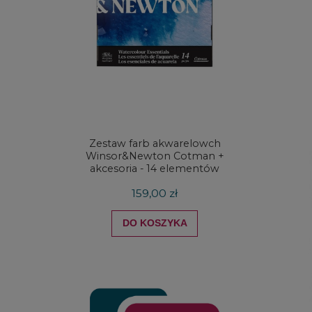
Zestaw farb akwarelowch
Zestaw 
Winsor&Newton Cotman +
& Ne
akcesoria - 14 elementów
Proces
159,00 zł
DO KOSZYKA