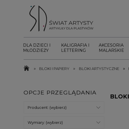
DLA DZIECI I
KALIGRAFIA I
AKCESORIA
MŁODZIEŻY
LETTERING
MALARSKIE
»
»
»
BLOKI I PAPIERY
BLOKI ARTYSTYCZNE
OPCJE PRZEGLĄDANIA
BLOK
Producent: (wybierz)
Wymiary: (wybierz)