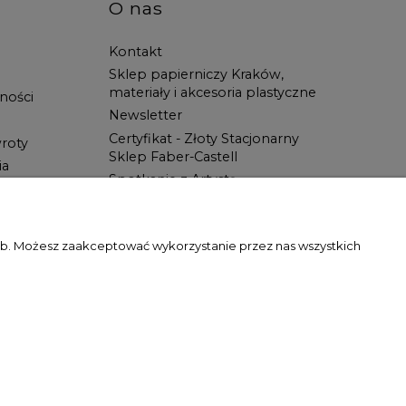
O nas
Kontakt
Sklep papierniczy Kraków,
materiały i akcesoria plastyczne
ności
Newsletter
Certyfikat - Złoty Stacjonarny
roty
Sklep Faber-Castell
ia
Spotkanie z Artystą
Blog
Wszystko dla ucznia w Świat
Artysty!
zeb. Możesz zaakceptować wykorzystanie przez nas wszystkich
gody właściciela witryny jest zabronione.