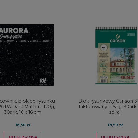
icownik, blok do rysunku
Blok rysunkowy Canson S
ORA Dark Matter - 120g,
fakturowany - 150g, 30ark,
30ark, 16 x 16 cm
spirali
18,50 zł
18,50 zł
DO KOSZYKA
DO KOSZYKA