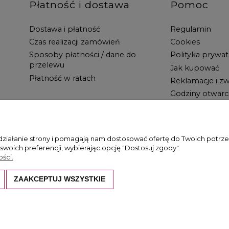
Płatność i dostawa
Pomoc
Dostawa i płatność
Regulamin
Czas realizacji zamówień
Cookies
Sposoby płatności / dane do
Polityka prywat
przelewu
Jak kupować
Płatność w ratach
Reklamacje i zw
Godziny otwarc
 działanie strony i pomagają nam dostosować ofertę do Twoich potr
 swoich preferencji, wybierając opcję "Dostosuj zgody".
ści.
ZAAKCEPTUJ WSZYSTKIE
hronione są prawem autorskim. Kopiowanie i wykorzystywanie ich bez z