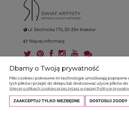
ul. Skotnicka 175, 30-394 Kraków
Więcej informacji
Dbamy o Twoją prywatność
Pliki cookies i pokrewne im technologie umożliwiają poprawne
tych plików i przejść do sklepu lub dostosować użycie plików do
Więcej o plikach cookies przeczytasz w naszej Polityce prywatno
ZAAKCEPTUJ TYLKO NIEZBĘDNE
DOSTOSUJ ZGODY
Wszystkie prezentowane zdjęcia i opisy c