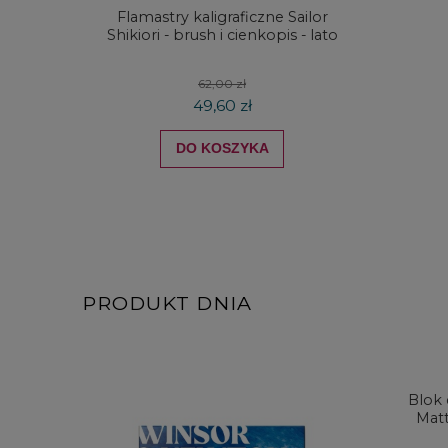
Flamastry kaligraficzne Sailor
Kredki
Shikiori - brush i cienkopis - lato
DRAW
koloró
62,00 zł
49,60 zł
DO KOSZYKA
PRODUKT DNIA
Blok
Matt