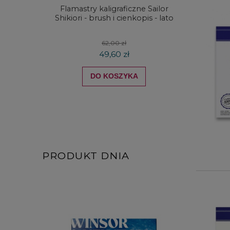
Flamastry kaligraficzne Sailor
Kredki
Shikiori - brush i cienkopis - lato
DRAW
koloró
62,00 zł
49,60 zł
DO KOSZYKA
PRODUKT DNIA