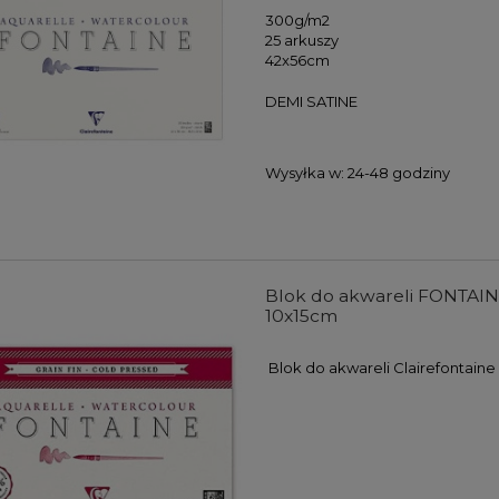
300g/m2
25 arkuszy
42x56cm
DEMI SATINE
Wysyłka w:
24-48 godziny
farb akrylowych Winsor
Zestaw farb akrylowych Winso
wton Galeria Acrylic
& Newton Galeria Acrylic Metalli
s Colours Set 5x60ml
Colours Set 5x60ml
Blok do akwareli FONTAINE 
104,00 zł
107,00 zł
10x15cm
DO KOSZYKA
DO KOSZYKA
Blok do akwareli Clairefontaine 