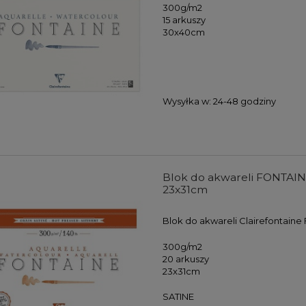
300g/m2
15 arkuszy
30x40cm
Wysyłka w:
24-48 godziny
Blok do akwareli FONTAINE 
23x31cm
Blok do akwareli Clairefontaine
300g/m2
20 arkuszy
23x31cm
SATINE