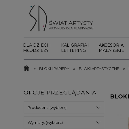
DLA DZIECI I
KALIGRAFIA I
AKCESORIA
MŁODZIEŻY
LETTERING
MALARSKIE
»
»
»
BLOKI I PAPIERY
BLOKI ARTYSTYCZNE
OPCJE PRZEGLĄDANIA
BLOK
Producent: (wybierz)
Wymiary: (wybierz)