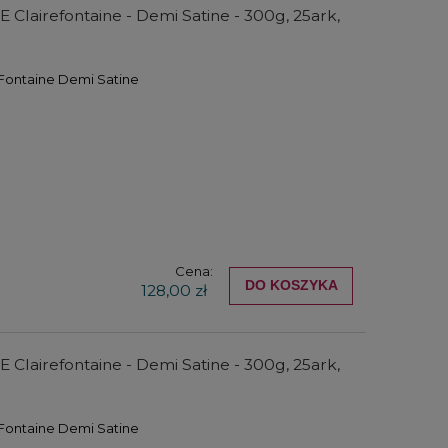
Clairefontaine - Demi Satine - 300g, 25ark,
Rozpuszczalnik do tuszu i
Sztyfty 
t
atramentu Kuretake Drop of
wodorozmywa
Thinner - 20 g
Watersolubl
 Fontaine Demi Satine
67,00 zł
54,0
50,25 zł
40,5
DO KOSZYKA
DO KO
Cena:
DO KOSZYKA
128,00 zł
Clairefontaine - Demi Satine - 300g, 25ark,
 Fontaine Demi Satine