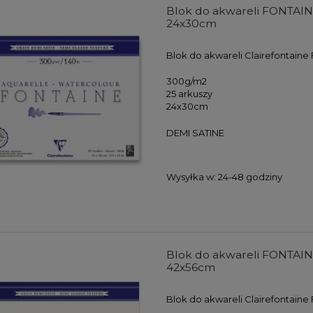
Blok do akwareli FONTAINE 
 Koh-i-noor Polycolor
Farby akwarelowe w kostkach
24x30cm
ING GREY LINE - 12
Derwent Inktense Paint Pan Se
w w metalowej kasecie
#01 - 12 kolorów
Blok do akwareli Clairefontaine
59,00 zł
133,00 zł
47,20 zł
99,75 zł
300g/m2
25 arkuszy
DO KOSZYKA
DO KOSZYKA
24x30cm
DEMI SATINE
Wysyłka w:
24-48 godziny
Blok do akwareli FONTAINE 
42x56cm
Blok do akwareli Clairefontaine