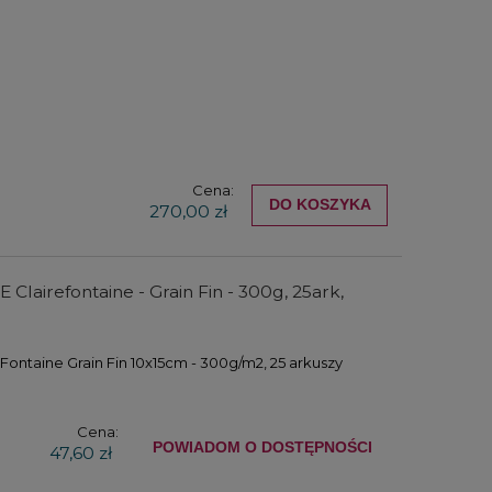
Cena:
DO KOSZYKA
270,00 zł
r
Zestaw farb akrylowych Winsor
Zestaw farb ak
c
& Newton Galeria Acrylic Pastel
& Newton Gal
Colours Set 5x60ml
Essentials + 
elem
Clairefontaine - Grain Fin - 300g, 25ark,
104,00 zł
150,
DO KOSZYKA
DO KO
Fontaine Grain Fin 10x15cm - 300g/m2, 25 arkuszy
Cena:
POWIADOM O DOSTĘPNOŚCI
47,60 zł