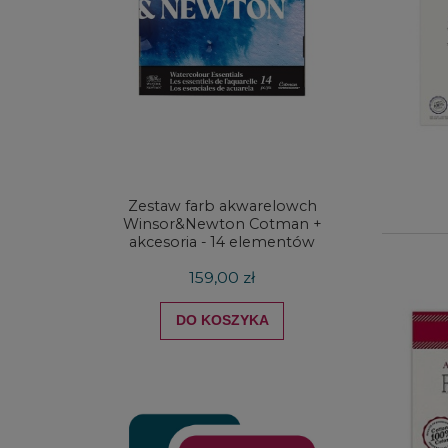
Zestaw farb akwarelowch
Zestaw 
Winsor&Newton Cotman +
& Ne
akcesoria - 14 elementów
Proces
159,00 zł
DO KOSZYKA