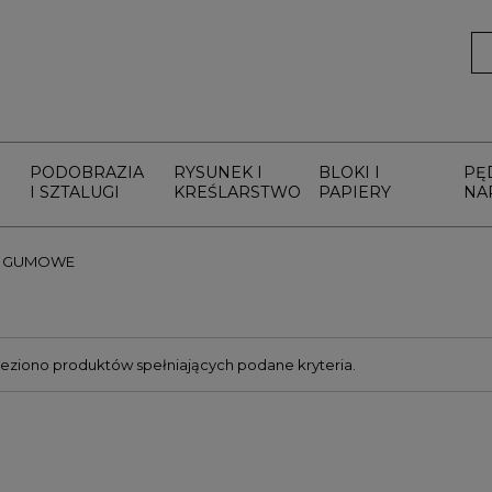
PODOBRAZIA
RYSUNEK I
BLOKI I
PĘ
I SZTALUGI
KREŚLARSTWO
PAPIERY
NA
E GUMOWE
leziono produktów spełniających podane kryteria.