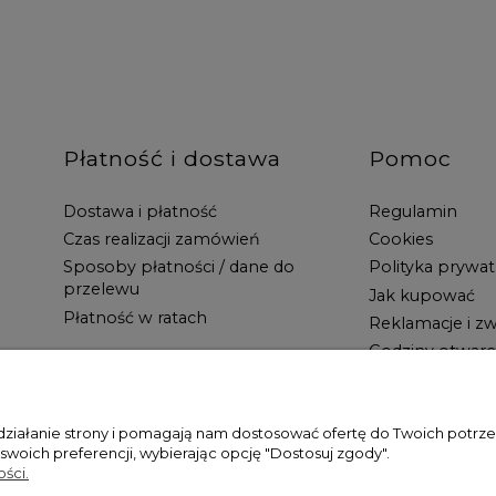
Płatność i dostawa
Pomoc
Dostawa i płatność
Regulamin
Czas realizacji zamówień
Cookies
Sposoby płatności / dane do
Polityka prywat
przelewu
Jak kupować
Płatność w ratach
Reklamacje i zw
Godziny otwarc
 działanie strony i pomagają nam dostosować ofertę do Twoich potr
 swoich preferencji, wybierając opcję "Dostosuj zgody".
ści.