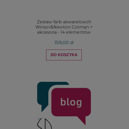
Zestaw farb akwarelowch
Zestaw 
Winsor&Newton Cotman +
& Ne
akcesoria - 14 elementów
Proces
159,00 zł
DO KOSZYKA