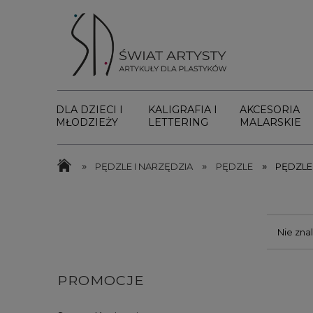
DLA DZIECI I
KALIGRAFIA I
AKCESORIA
MŁODZIEŻY
LETTERING
MALARSKIE
»
»
»
PĘDZLE I NARZĘDZIA
PĘDZLE
PĘDZL
Nie zna
PROMOCJE