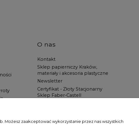
O nas
Kontakt
Sklep papierniczy Kraków,
materiały i akcesoria plastyczne
ności
Newsletter
Certyfikat - Złoty Stacjonarny
roty
Sklep Faber-Castell
ia
Spotkanie z Artystą
Blog
Wszystko dla ucznia w Świat
zeb. Możesz zaakceptować wykorzystanie przez nas wszystkich
Artysty!