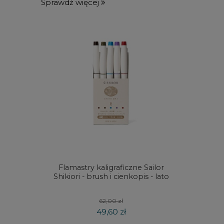
Sprawdź więcej
Flamastry kaligraficzne Sailor
Zestaw
Shikiori - brush i cienkopis - lato
Graphit
62,00 zł
49,60 zł