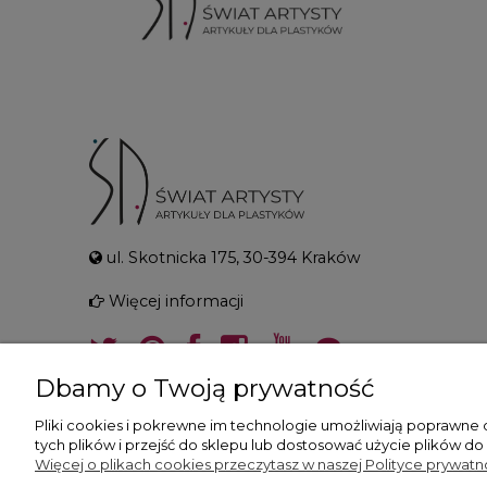
ul. Skotnicka 175, 30-394 Kraków
Więcej informacji
Dbamy o Twoją prywatność
Pliki cookies i pokrewne im technologie umożliwiają poprawne
tych plików i przejść do sklepu lub dostosować użycie plików do
Więcej o plikach cookies przeczytasz w naszej Polityce prywatno