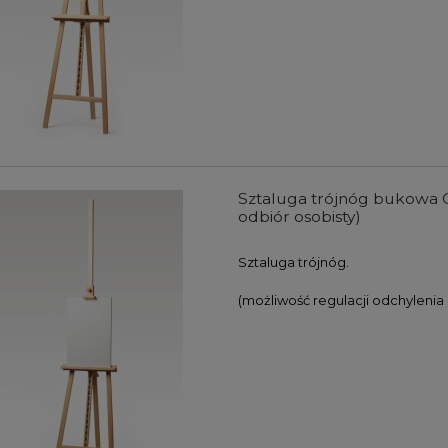
 pędzli syntetycznych
Skalówka do rysunku Derwent
 Premium Mix Media - 5
szt.
44,00 zł
51,00 zł
33,00 zł
38,25 zł
DO KOSZYKA
DO KOSZYKA
Sztaluga trójnóg bukowa G
odbiór osobisty)
Sztaluga trójnóg.
(możliwość regulacji odchylenia