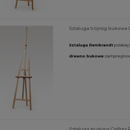
Sztaluga trójnóg bukowa 
Sztaluga Rembrandt
polskiej 
drewno bukowe
zaimpregnow
farb akrylowych Winsor
Zestaw farb akrylowych Winso
wton Galeria Acrylic
& Newton Galeria Acrylic Metalli
s Colours Set 5x60ml
Colours Set 5x60ml
104,00 zł
107,00 zł
DO KOSZYKA
DO KOSZYKA
Sztaluga studyjna Galfrez 