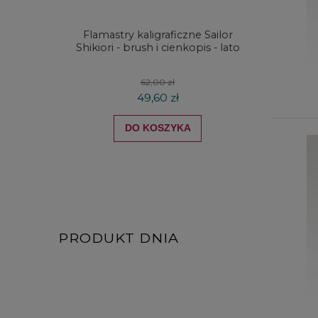
Flamastry kaligraficzne Sailor
Zestaw
Shikiori - brush i cienkopis - lato
Zieler
62,00 zł
49,60 zł
DO KOSZYKA
PRODUKT DNIA