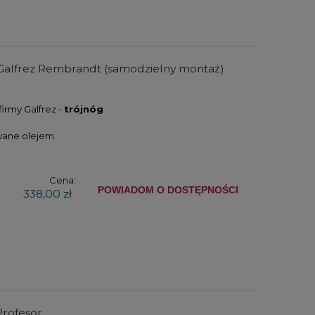
Galfrez Rembrandt (samodzielny montaż)
firmy Galfrez -
trójnóg
ane olejem
r
Zestaw farb akrylowych Winsor
Zestaw farb ak
c
& Newton Galeria Acrylic Pastel
& Newton Gal
Cena:
POWIADOM O DOSTĘPNOŚCI
Colours Set 5x60ml
Essentials + 
338,00 zł
elem
104,00 zł
150,
DO KOSZYKA
DO KO
Profesor