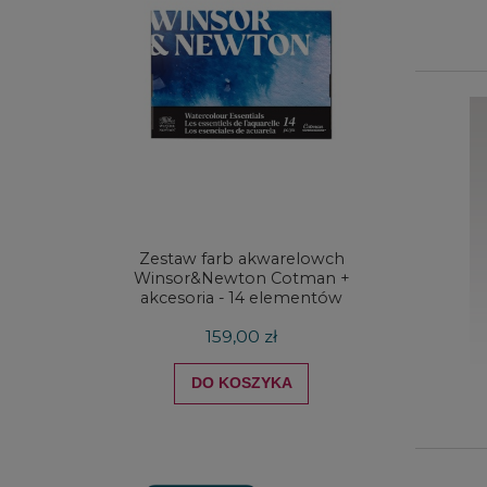
Zestaw farb akwarelowch
Zestaw 
Winsor&Newton Cotman +
& Ne
akcesoria - 14 elementów
Proces
159,00 zł
DO KOSZYKA