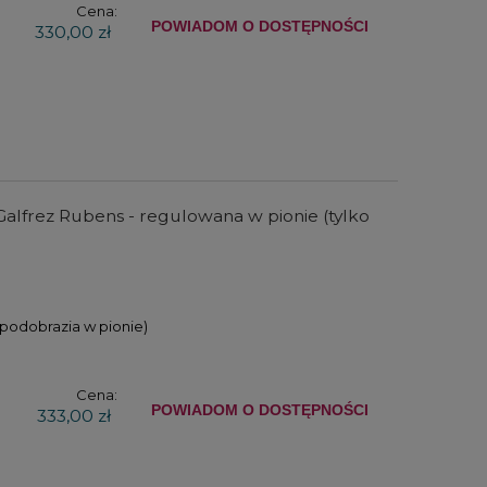
Cena:
POWIADOM O DOSTĘPNOŚCI
330,00 zł
Metalowa kaseta Derwent na
Kredki Koh-i-
ołówki lub kredki na 12 szt.
DRAWING GRE
kolorów w met
26,80 zł
59,0
20,10 zł
47,2
DO KOSZYKA
DO KO
alfrez Rubens - regulowana w pionie (tylko
 podobrazia w pionie)
Cena:
POWIADOM O DOSTĘPNOŚCI
333,00 zł