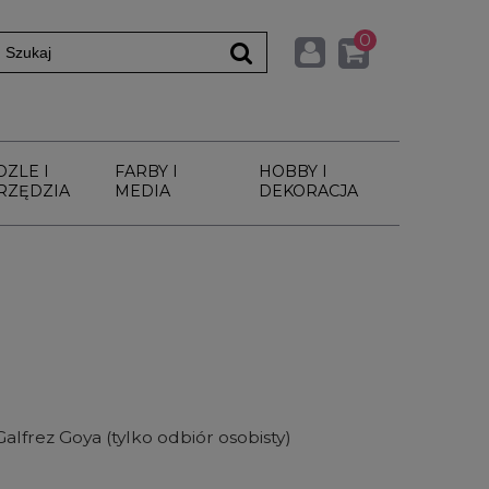
0
DZLE I
FARBY I
HOBBY I
RZĘDZIA
MEDIA
DEKORACJA
lfrez Goya (tylko odbiór osobisty)