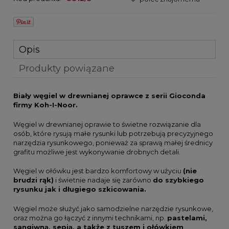
Opis
Produkty powiązane
Biały węgiel w drewnianej oprawce z serii Gioconda
firmy Koh-I-Noor.
Węgiel w drewnianej oprawie to świetne rozwiązanie dla
osób, które rysują małe rysunki lub potrzebują precyzyjnego
narzędzia rysunkowego, ponieważ za sprawą małej średnicy
grafitu możliwe jest wykonywanie drobnych detali.
Węgiel w ołówku jest bardzo komfortowy w użyciu
(nie
brudzi rąk)
i świetnie nadaje się zarówno
do szybkiego
rysunku jak i długiego szkicowania.
Węgiel może służyć jako samodzielne narzędzie rysunkowe,
oraz można go łączyć z innymi technikami, np.
pastelami,
sangiwną, sepią, a także z tuszem i ołówkiem
.