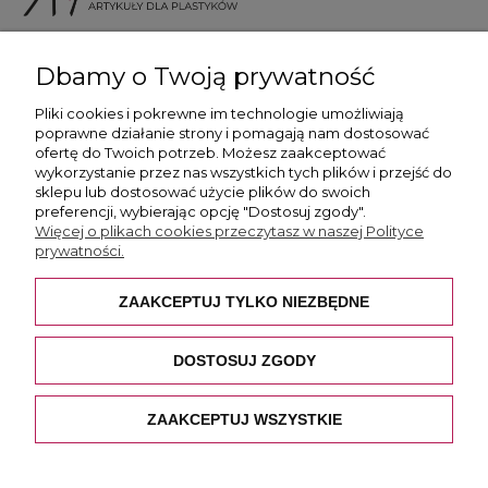
ul. Skotnicka 175, 30-394 Kraków
Dbamy o Twoją prywatność
Więcej informacji
Pliki cookies i pokrewne im technologie umożliwiają
poprawne działanie strony i pomagają nam dostosować
ofertę do Twoich potrzeb. Możesz zaakceptować
wykorzystanie przez nas wszystkich tych plików i przejść do
sklepu lub dostosować użycie plików do swoich
preferencji, wybierając opcję "Dostosuj zgody".
Płatność i dostawa
Więcej o plikach cookies przeczytasz w naszej Polityce
prywatności.
Pomoc
ZAAKCEPTUJ TYLKO NIEZBĘDNE
O nas
DOSTOSUJ ZGODY
ZAAKCEPTUJ WSZYSTKIE