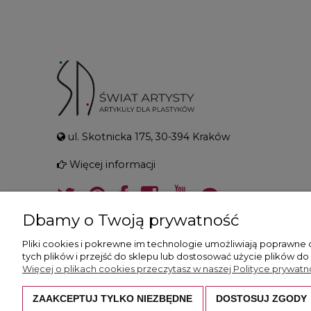
ul. Skotnicka 175, 30-394 Kraków
Więcej informacji
Dbamy o Twoją prywatność
Pliki cookies i pokrewne im technologie umożliwiają poprawne
tych plików i przejść do sklepu lub dostosować użycie plików do
Więcej o plikach cookies przeczytasz w naszej Polityce prywatno
ZAAKCEPTUJ TYLKO NIEZBĘDNE
DOSTOSUJ ZGODY
Wszystkie prezentowane zdjęcia i opisy c