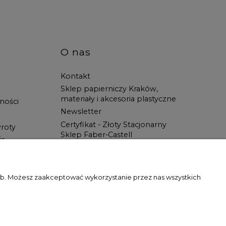
O nas
Kontakt
Sklep papierniczy Kraków,
materiały i akcesoria plastyczne
ności
Newsletter
Certyfikat - Złoty Stacjonarny
roty
Sklep Faber-Castell
ia
Spotkanie z Artystą
Blog
Wszystko dla ucznia w Świat
zeb. Możesz zaakceptować wykorzystanie przez nas wszystkich
Artysty!
gody właściciela witryny jest zabronione.