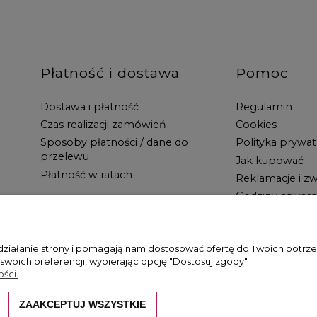
Płatność i dostawa
Pomoc
Dostawa i płatność
Regulamin
Czas realizacji zamówień
Cookies
Sposoby płatności / dane do
Polityka prywat
przelewu
Jak kupować
Płatność w ratach
Reklamacje i zw
Godziny otwarc
 działanie strony i pomagają nam dostosować ofertę do Twoich potr
 swoich preferencji, wybierając opcję "Dostosuj zgody".
ści.
ZAAKCEPTUJ WSZYSTKIE
hronione są prawem autorskim. Kopiowanie i wykorzystywanie ich bez z