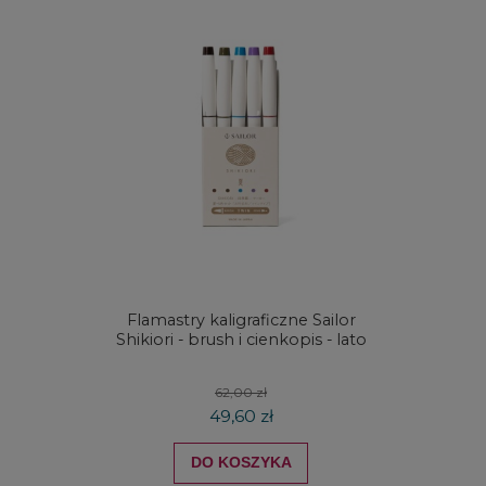
Flamastry kaligraficzne Sailor
Farby 
Shikiori - brush i cienkopis - lato
Derwent 
62,00 zł
49,60 zł
DO KOSZYKA