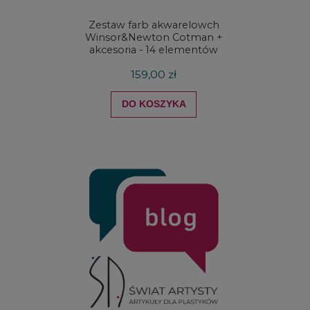
Zestaw farb akwarelowch
Zestaw 
Winsor&Newton Cotman +
& Ne
akcesoria - 14 elementów
Proces
159,00 zł
DO KOSZYKA