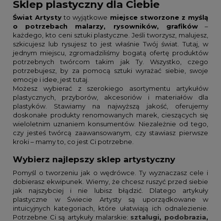
Sklep plastyczny dla Ciebie
Świat Artysty
to wyjątkowe
miejsce stworzone z myślą
o potrzebach malarzy, rysowników, grafików
–
każdego, kto ceni sztuki plastyczne. Jeśli tworzysz, malujesz,
szkicujesz lub rysujesz to jest właśnie Twój świat. Tutaj, w
jednym miejscu, zgromadziliśmy bogatą ofertę produktów
potrzebnych twórcom takim jak Ty. Wszystko, czego
potrzebujesz, by za pomocą sztuki wyrażać siebie, swoje
emocje i idee, jest tutaj.
Możesz wybierać z szerokiego asortymentu artykułów
plastycznych, przyborów, akcesoriów i materiałów dla
plastyków. Stawiamy na najwyższą jakość, oferujemy
doskonałe produkty renomowanych marek, cieszących się
wieloletnim uznaniem konsumentów. Niezależnie od tego,
czy jesteś twórcą zaawansowanym, czy stawiasz pierwsze
kroki – mamy to, co jest Ci potrzebne.
Wybierz najlepszy sklep artystyczny
Pomyśl o tworzeniu jak o wędrówce. Ty wyznaczasz cele i
dobierasz ekwipunek. Wiemy, że chcesz ruszyć przed siebie
jak najszybciej i nie lubisz błądzić. Dlatego artykuły
plastyczne w Świecie Artysty są uporządkowane w
intuicyjnych kategoriach, które ułatwiają ich odnalezienie.
Potrzebne Ci są artykuły malarskie:
sztalugi
,
podobrazia
,