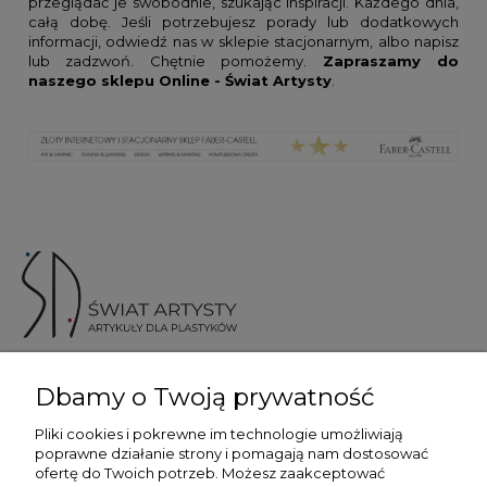
przeglądać je swobodnie, szukając inspiracji. Każdego dnia,
całą dobę. Jeśli potrzebujesz porady lub dodatkowych
informacji, odwiedź nas w sklepie stacjonarnym, albo napisz
lub zadzwoń. Chętnie pomożemy.
Zapraszamy do
naszego sklepu Online - Świat Artysty
.
ul. Skotnicka 175, 30-394 Kraków
Dbamy o Twoją prywatność
Więcej informacji
Pliki cookies i pokrewne im technologie umożliwiają
poprawne działanie strony i pomagają nam dostosować
ofertę do Twoich potrzeb. Możesz zaakceptować