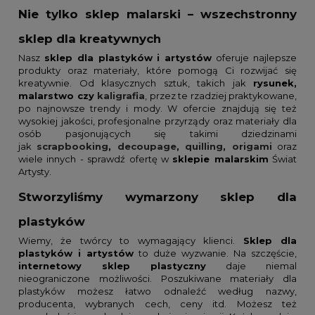
Nie tylko sklep malarski – wszechstronny
sklep dla kreatywnych
Nasz
sklep dla plastyków
i artystów
oferuje najlepsze
produkty oraz materiały, które pomogą Ci rozwijać się
kreatywnie. Od klasycznych sztuk, takich jak
rysunek,
malarstwo czy
kaligrafia
, przez te rzadziej praktykowane,
po najnowsze trendy i mody. W ofercie znajdują się też
wysokiej jakości, profesjonalne przyrządy oraz materiały dla
osób pasjonujących się takimi dziedzinami
jak
scrapbooking
,
decoupage
,
quilling
,
origami
oraz
wiele innych - sprawdź ofertę w
sklepie malarskim
Świat
Artysty.
Stworzyliśmy wymarzony sklep dla
plastyków
Wiemy, że twórcy to wymagający klienci.
Sklep dla
plastyków i artystów
to duże wyzwanie. Na szczęście,
internetowy sklep plastyczny
daje niemal
nieograniczone możliwości. Poszukiwane materiały dla
plastyków możesz łatwo odnaleźć według nazwy,
producenta, wybranych cech, ceny itd. Możesz też