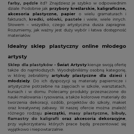
farby
,
pędzle
itd? Znajdziesz je szybko w odpowiednim
dziale. Podobnie jak
przybory kreślarskie, kaligraficzne,
akcesoria plastyczne, papier
o wielu gramaturach i
fakturach,
kredki
,
ołówki
,
pastele
i wiele, wiele innych.
Słowem – wszystko, czego artystyczna dusza zapragnie.
Rozumiemy, jak ważny jest duży wybór i łatwa dostępność
materiałów.
Idealny sklep plastyczny online młodego
artysty
Sklep dla plastyków
- Świat Artysty
kieruje swoją ofertę
także do najmłodszych. Wyodrębniliśmy osobną kategorię,
w której zebraliśmy
artykuły plastyczne dla dzieci i
młodzieży
. Do ich dyspozycji są materiały papiernicze i
artystyczne potrzebne na zajęciach w szkole, warsztatach,
kursach i w domu. Polecamy produkty przeznaczone do
nauki malowania i rysowania, a także kolorowe materiały do
tworzenia dekoracji, ozdób, projektów do szkoły, makiet
oraz kreatywnej zabawy. W naszej ofercie można znaleźć
różnego rodzaju
pieczątki,
masy plastyczne
,
bibuły
,
flamastry do kaligrafii
oraz akcesoria dekoracyjne
,
przy wykorzystaniu których prace będą prezentować się
wyjątkowo i niepowtarzalnie.