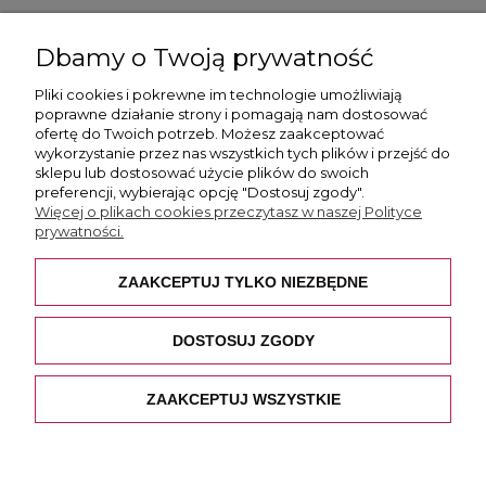
ul. Skotnicka 175, 30-394 Kraków
Dbamy o Twoją prywatność
Więcej informacji
Pliki cookies i pokrewne im technologie umożliwiają
poprawne działanie strony i pomagają nam dostosować
ofertę do Twoich potrzeb. Możesz zaakceptować
wykorzystanie przez nas wszystkich tych plików i przejść do
sklepu lub dostosować użycie plików do swoich
preferencji, wybierając opcję "Dostosuj zgody".
Płatność i dostawa
Więcej o plikach cookies przeczytasz w naszej Polityce
prywatności.
Pomoc
ZAAKCEPTUJ TYLKO NIEZBĘDNE
O nas
DOSTOSUJ ZGODY
ZAAKCEPTUJ WSZYSTKIE
POKAŻ PEŁNĄ WERSJĘ STRONY