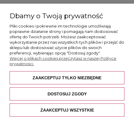
ul. Skotnicka 175, 30-394 Kraków
Dbamy o Twoją prywatność
Więcej informacji
Pliki cookies i pokrewne im technologie umożliwiają
poprawne działanie strony i pomagają nam dostosować
ofertę do Twoich potrzeb. Możesz zaakceptować
wykorzystanie przez nas wszystkich tych plików i przejść do
sklepu lub dostosować użycie plików do swoich
preferencji, wybierając opcję "Dostosuj zgody".
Płatność i dostawa
Więcej o plikach cookies przeczytasz w naszej Polityce
prywatności.
Pomoc
ZAAKCEPTUJ TYLKO NIEZBĘDNE
O nas
DOSTOSUJ ZGODY
ZAAKCEPTUJ WSZYSTKIE
POKAŻ PEŁNĄ WERSJĘ STRONY