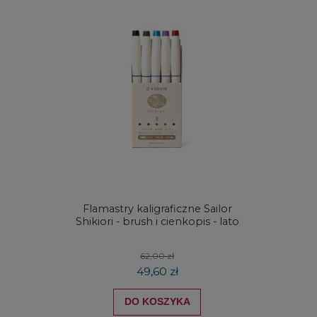
Flamastry kaligraficzne Sailor
Kredki
Shikiori - brush i cienkopis - lato
DRAW
koloró
62,00 zł
49,60 zł
DO KOSZYKA