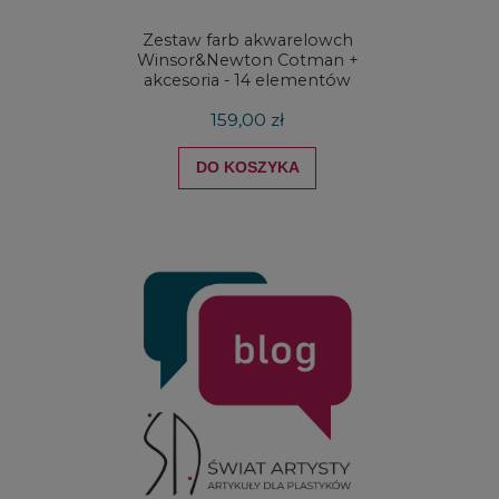
Zestaw farb akwarelowch
Zestaw 
Winsor&Newton Cotman +
& Ne
akcesoria - 14 elementów
Proces
159,00 zł
DO KOSZYKA