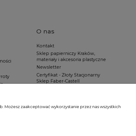
O nas
Kontakt
Sklep papierniczy Kraków,
materiały i akcesoria plastyczne
ności
Newsletter
Certyfikat - Złoty Stacjonarny
roty
Sklep Faber-Castell
ia
Spotkanie z Artystą
Blog
Wszystko dla ucznia w Świat
zeb. Możesz zaakceptować wykorzystanie przez nas wszystkich
Artysty!
gody właściciela witryny jest zabronione.