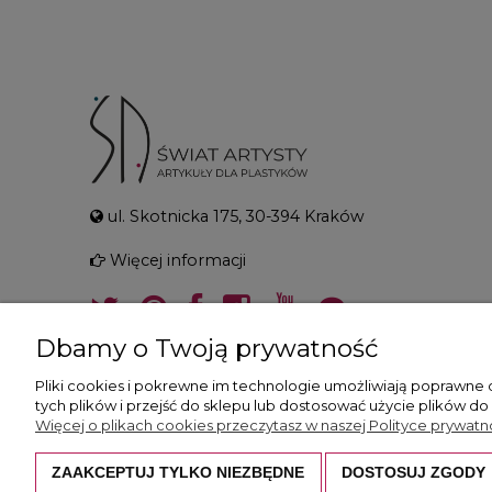
ul. Skotnicka 175, 30-394 Kraków
Więcej informacji
Dbamy o Twoją prywatność
Pliki cookies i pokrewne im technologie umożliwiają poprawne
tych plików i przejść do sklepu lub dostosować użycie plików do
Więcej o plikach cookies przeczytasz w naszej Polityce prywatno
ZAAKCEPTUJ TYLKO NIEZBĘDNE
DOSTOSUJ ZGODY
Wszystkie prezentowane zdjęcia i opisy c