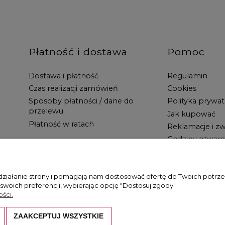
Płatność i dostawa
Pomoc
Dostawa i płatność
Regulamin
Czas realizacji zamówień
Cookies
Sposoby płatności / dane do
Polityka prywat
przelewu
Jak kupować
Płatność w ratach
Reklamacje i zw
Godziny otwarc
 działanie strony i pomagają nam dostosować ofertę do Twoich potr
 swoich preferencji, wybierając opcję "Dostosuj zgody".
ści.
ZAAKCEPTUJ WSZYSTKIE
hronione są prawem autorskim. Kopiowanie i wykorzystywanie ich bez z