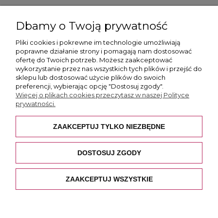
ul. Skotnicka 175, 30-394 Kraków
Dbamy o Twoją prywatność
Więcej informacji
Pliki cookies i pokrewne im technologie umożliwiają
poprawne działanie strony i pomagają nam dostosować
ofertę do Twoich potrzeb. Możesz zaakceptować
wykorzystanie przez nas wszystkich tych plików i przejść do
sklepu lub dostosować użycie plików do swoich
preferencji, wybierając opcję "Dostosuj zgody".
Płatność i dostawa
Więcej o plikach cookies przeczytasz w naszej Polityce
prywatności.
Pomoc
ZAAKCEPTUJ TYLKO NIEZBĘDNE
O nas
DOSTOSUJ ZGODY
ZAAKCEPTUJ WSZYSTKIE
POKAŻ PEŁNĄ WERSJĘ STRONY