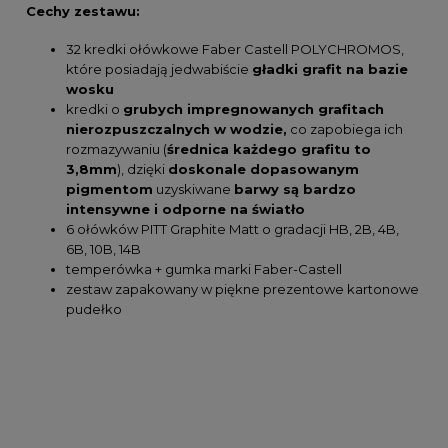
Cechy zestawu:
32 kredki ołówkowe Faber Castell POLYCHROMOS,
które posiadają jedwabiście
gładki grafit na bazie
wosku
kredki o
grubych impregnowanych grafitach
nierozpuszczalnych w wodzie,
co zapobiega ich
rozmazywaniu (
średnica każdego grafitu to
3,8mm
), dzięki
doskonale dopasowanym
pigmentom
uzyskiwane
barwy są bardzo
intensywne i odporne na światło
6 ołówków PITT Graphite Matt o gradacji HB, 2B, 4B,
6B, 10B, 14B
temperówka + gumka marki Faber-Castell
zestaw zapakowany w piękne prezentowe kartonowe
pudełko