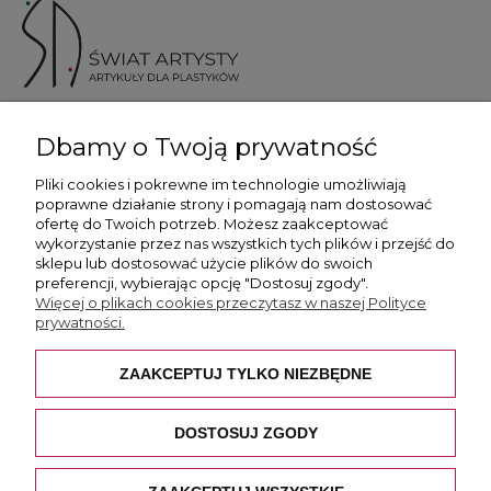
ul. Skotnicka 175, 30-394 Kraków
Dbamy o Twoją prywatność
Więcej informacji
Pliki cookies i pokrewne im technologie umożliwiają
poprawne działanie strony i pomagają nam dostosować
ofertę do Twoich potrzeb. Możesz zaakceptować
wykorzystanie przez nas wszystkich tych plików i przejść do
sklepu lub dostosować użycie plików do swoich
preferencji, wybierając opcję "Dostosuj zgody".
Płatność i dostawa
Więcej o plikach cookies przeczytasz w naszej Polityce
prywatności.
Pomoc
ZAAKCEPTUJ TYLKO NIEZBĘDNE
O nas
DOSTOSUJ ZGODY