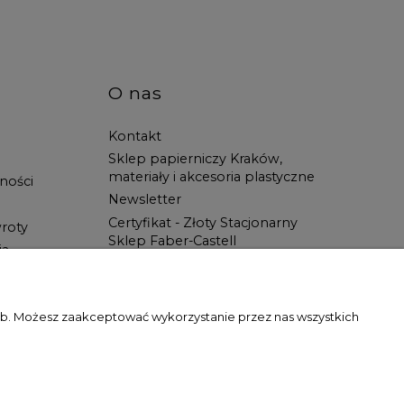
O nas
Kontakt
Sklep papierniczy Kraków,
materiały i akcesoria plastyczne
ności
Newsletter
Certyfikat - Złoty Stacjonarny
roty
Sklep Faber-Castell
ia
Spotkanie z Artystą
Blog
Wszystko dla ucznia w Świat
zeb. Możesz zaakceptować wykorzystanie przez nas wszystkich
Artysty!
gody właściciela witryny jest zabronione.