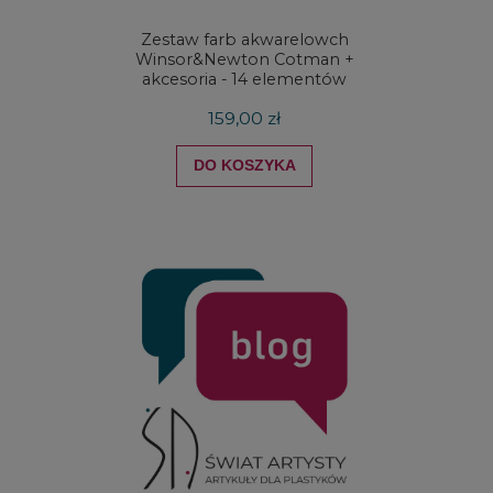
Zestaw farb akwarelowch
Zestaw 
Winsor&Newton Cotman +
& Ne
akcesoria - 14 elementów
Proces
159,00 zł
DO KOSZYKA