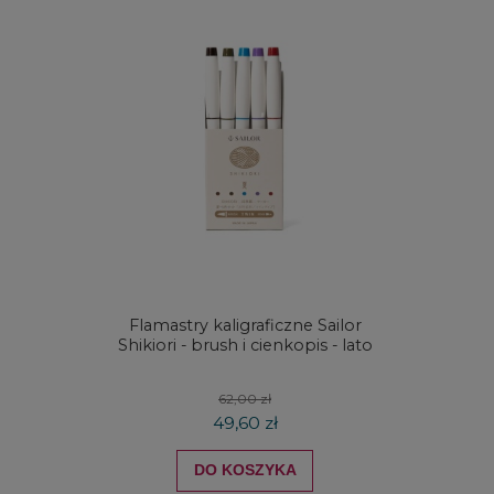
Flamastry kaligraficzne Sailor
Zestaw
Shikiori - brush i cienkopis - lato
Waterc
62,00 zł
49,60 zł
DO KOSZYKA