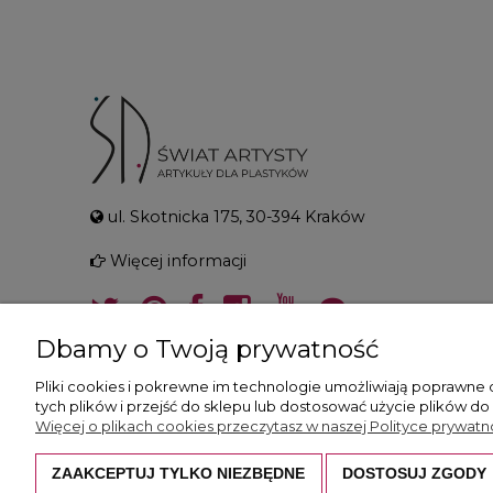
ul. Skotnicka 175, 30-394 Kraków
Więcej informacji
Dbamy o Twoją prywatność
Pliki cookies i pokrewne im technologie umożliwiają poprawne
tych plików i przejść do sklepu lub dostosować użycie plików do
Więcej o plikach cookies przeczytasz w naszej Polityce prywatno
ZAAKCEPTUJ TYLKO NIEZBĘDNE
DOSTOSUJ ZGODY
Wszystkie prezentowane zdjęcia i opisy c