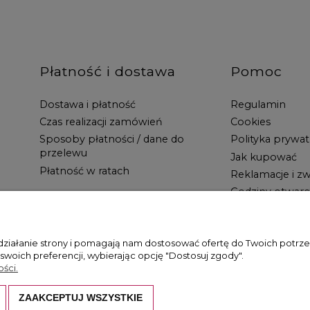
Płatność i dostawa
Pomoc
Dostawa i płatność
Regulamin
Czas realizacji zamówień
Cookies
Sposoby płatności / dane do
Polityka prywat
przelewu
Jak kupować
Płatność w ratach
Reklamacje i zw
Godziny otwarc
 działanie strony i pomagają nam dostosować ofertę do Twoich potr
 swoich preferencji, wybierając opcję "Dostosuj zgody".
ści.
ZAAKCEPTUJ WSZYSTKIE
hronione są prawem autorskim. Kopiowanie i wykorzystywanie ich bez z