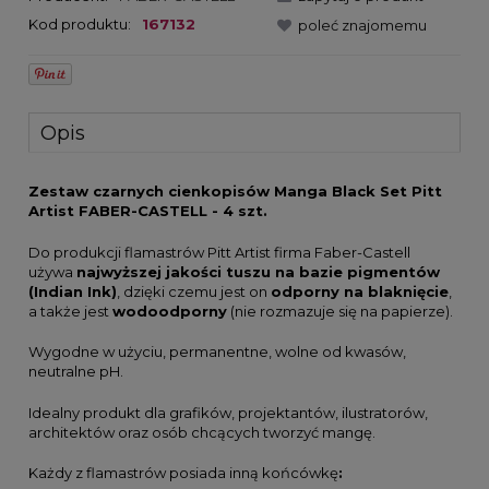
Kod produktu:
167132
poleć znajomemu
Opis
Zestaw czarnych cienkopisów Manga Black Set Pitt
Artist FABER-CASTELL - 4 szt.
Do produkcji flamastrów Pitt Artist firma Faber-Castell
używa
najwyższej jakości tuszu na bazie pigmentów
(Indian Ink)
, dzięki czemu jest on
odporny na blaknięcie
,
a także jest
wodoodporny
(nie rozmazuje się na papierze).
Wygodne w użyciu, permanentne, wolne od kwasów,
neutralne pH.
Idealny produkt dla grafików, projektantów, ilustratorów,
architektów oraz osób chcących tworzyć mangę.
Każdy z flamastrów posiada inną końcówkę
: