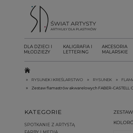
DLA DZIECI I
KALIGRAFIA I
AKCESORIA
MŁODZIEŻY
LETTERING
MALARSKIE
»
»
»
RYSUNEK I KREŚLARSTWO
RYSUNEK
FLAM
»
Zestaw flamastrów akwarelowych FABER-CASTELL Go
KATEGORIE
ZESTAW
KOLOR
SPOTKANIE Z ARTYSTĄ
FARBY I MEDIA