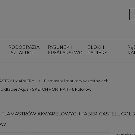
PODOBRAZIA
RYSUNEK I
BLOKI I
PĘ
I SZTALUGI
KREŚLARSTWO
PAPIERY
NA
»
ASTRY I MARKERY
Flamastry i markery w zestawach
ldfaber Aqua - SKETCH PORTRAIT - 6 kolorów
 FLAMASTRÓW AKWARELOWYCH FABER-CASTELL GOLDFA
ÓW
Wysyłka w