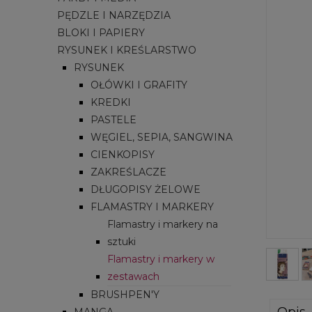
PĘDZLE I NARZĘDZIA
BLOKI I PAPIERY
RYSUNEK I KREŚLARSTWO
RYSUNEK
OŁÓWKI I GRAFITY
KREDKI
PASTELE
WĘGIEL, SEPIA, SANGWINA
CIENKOPISY
ZAKREŚLACZE
DŁUGOPISY ŻELOWE
FLAMASTRY I MARKERY
Flamastry i markery na
sztuki
Flamastry i markery w
zestawach
BRUSHPEN'Y
Opis
MANGA