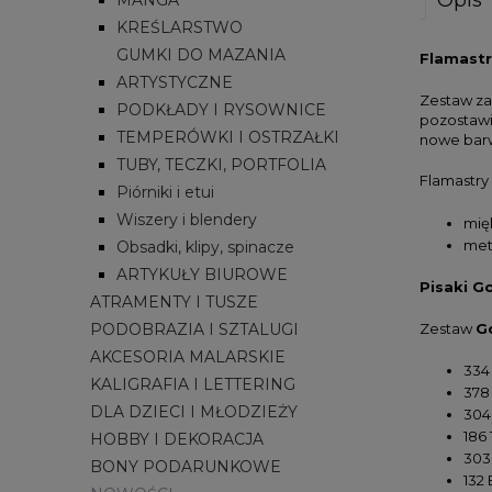
KREŚLARSTWO
GUMKI DO MAZANIA
Flamastr
ARTYSTYCZNE
Zestaw za
PODKŁADY I RYSOWNICE
pozostawi
TEMPERÓWKI I OSTRZAŁKI
nowe bar
TUBY, TECZKI, PORTFOLIA
Flamastry
Piórniki i etui
Wiszery i blendery
mię
met
Obsadki, klipy, spinacze
ARTYKUŁY BIUROWE
Pisaki G
ATRAMENTY I TUSZE
PODOBRAZIA I SZTALUGI
Zestaw
G
AKCESORIA MALARSKIE
334 
KALIGRAFIA I LETTERING
378
DLA DZIECI I MŁODZIEŻY
304
186 
HOBBY I DEKORACJA
303
BONY PODARUNKOWE
132