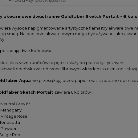
y akwarelowe dwustronne Goldfaber Sketch Portait - 6 kol
wiera wysoce napigmentowane artystyczne flamastry akwarelowe na 
ają smug. Na papierze akwarelowym mogą być używane jako akwarel
wy.
 posiadają dwie końcówki:
kka i elastyczna końcówka pędzla służy do prac artystycznych
alowa końcówka zakończona fibrowym wkładem to cienkopis służący
oldfaber Aqua
nie przesiąkają przez papier oraz są idealne do malo
oldfaber
Sketch Portait
zawiera 6 kolorów :
Neutral Grey IV
 Mahogany
 Vintage Rose
Terracotta
 Powder
 Beige Red