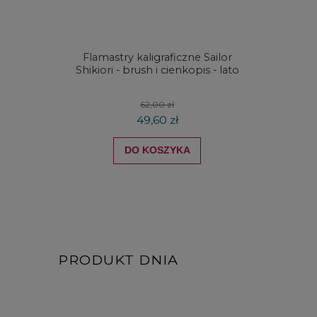
Flamastry kaligraficzne Sailor
Kredki
Shikiori - brush i cienkopis - lato
DRAW
koloró
62,00 zł
49,60 zł
DO KOSZYKA
PRODUKT DNIA