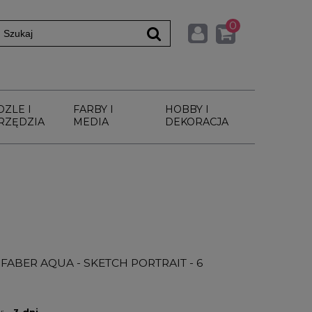
0
DZLE I
FARBY I
HOBBY I
RZĘDZIA
MEDIA
DEKORACJA
BER AQUA - SKETCH PORTRAIT - 6
:
3 dni