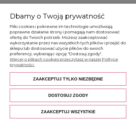
ul. Skotnicka 175, 30-394 Kraków
Dbamy o Twoją prywatność
Więcej informacji
Pliki cookies i pokrewne im technologie umożliwiają
poprawne działanie strony i pomagają nam dostosować
ofertę do Twoich potrzeb. Możesz zaakceptować
wykorzystanie przez nas wszystkich tych plików i przejść do
sklepu lub dostosować użycie plików do swoich
preferencji, wybierając opcję "Dostosuj zgody".
Płatność i dostawa
Więcej o plikach cookies przeczytasz w naszej Polityce
prywatności.
Pomoc
ZAAKCEPTUJ TYLKO NIEZBĘDNE
O nas
DOSTOSUJ ZGODY
ZAAKCEPTUJ WSZYSTKIE
POKAŻ PEŁNĄ WERSJĘ STRONY