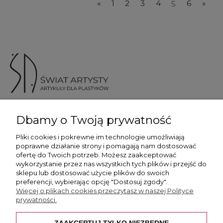
«
1
2
3
4
5
6
»
ul. Skotnicka 175, 30-394 Kraków
Dbamy o Twoją prywatność
Więcej informacji
Pliki cookies i pokrewne im technologie umożliwiają
poprawne działanie strony i pomagają nam dostosować
ofertę do Twoich potrzeb. Możesz zaakceptować
wykorzystanie przez nas wszystkich tych plików i przejść do
sklepu lub dostosować użycie plików do swoich
preferencji, wybierając opcję "Dostosuj zgody".
Płatność i dostawa
Więcej o plikach cookies przeczytasz w naszej Polityce
prywatności.
Pomoc
ZAAKCEPTUJ TYLKO NIEZBĘDNE