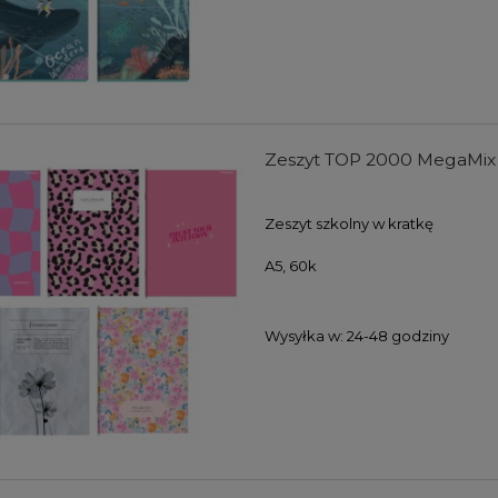
ka do rysunku Derwent
Metalowa kaseta Derwent na
ołówki lub kredki na 12 szt.
51,00 zł
26,80 zł
38,25 zł
20,10 zł
Zeszyt TOP 2000 MegaMix A
DO KOSZYKA
DO KOSZYKA
Zeszyt szkolny w kratkę
A5, 60k
Wysyłka w:
24-48 godziny