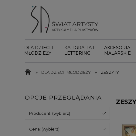
DLA DZIECI I
KALIGRAFIA I
AKCESORIA
MŁODZIEŻY
LETTERING
MALARSKIE
»
»
DLA DZIECI I MŁODZIEŻY
ZESZYTY
OPCJE PRZEGLĄDANIA
ZESZ
Producent: (wybierz)
Cena: (wybierz)