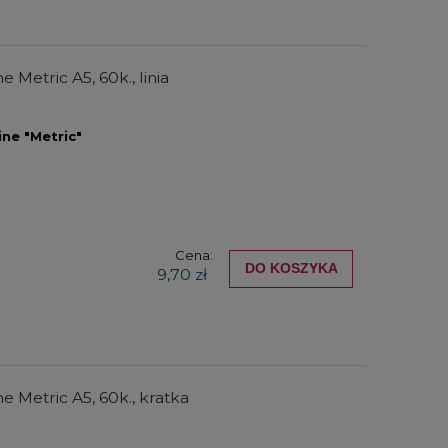
e Metric A5, 60k., linia
ine "Metric"
Cena:
DO KOSZYKA
9,70 zł
ne Metric A5, 60k., kratka