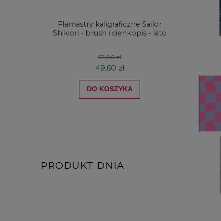
Flamastry kaligraficzne Sailor
Skalów
Shikiori - brush i cienkopis - lato
62,00 zł
49,60 zł
DO KOSZYKA
PRODUKT DNIA