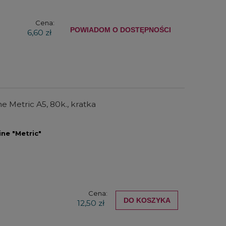
Cena:
POWIADOM O DOSTĘPNOŚCI
6,60 zł
ne Metric A5, 80k., kratka
ine "Metric"
Cena:
DO KOSZYKA
12,50 zł