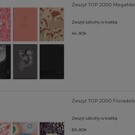
Zeszyt TOP 2000 MegaMix A
Zeszyt szkolny w kratkę
A4, 80k
farb akrylowych Winsor
Zestaw farb akrylowych Winso
wton Galeria Acrylic
& Newton Galeria Acrylic Metalli
s Colours Set 5x60ml
Colours Set 5x60ml
104,00 zł
107,00 zł
Zeszyt TOP 2000 Floradelic
DO KOSZYKA
DO KOSZYKA
Zeszyt szkolny w kratkę
B5, 80K