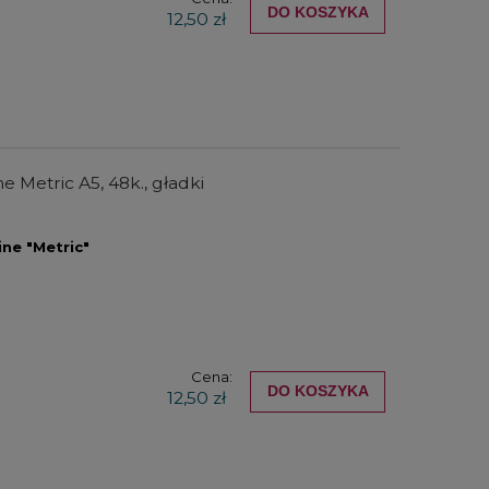
DO KOSZYKA
12,50 zł
e Metric A5, 48k., gładki
ine "Metric"
Cena:
DO KOSZYKA
12,50 zł