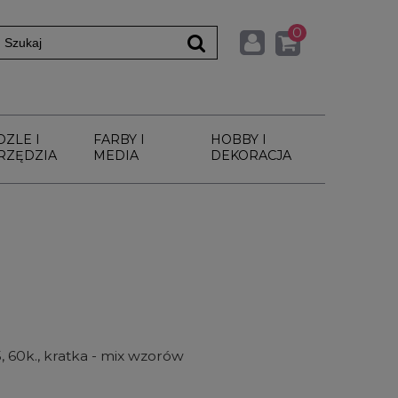
0
DZLE I
FARBY I
HOBBY I
RZĘDZIA
MEDIA
DEKORACJA
 60k., kratka - mix wzorów