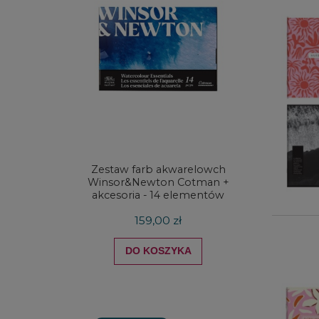
Zestaw farb akwarelowch
Zestaw 
Winsor&Newton Cotman +
& Ne
akcesoria - 14 elementów
Proces
159,00 zł
DO KOSZYKA