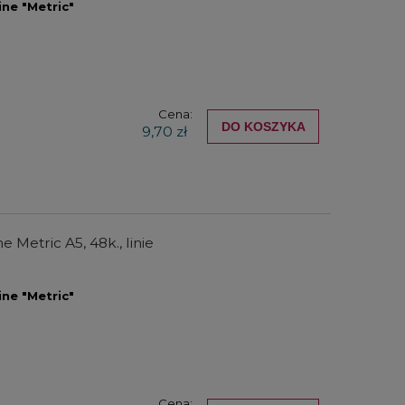
ine "Metric"
Cena:
DO KOSZYKA
9,70 zł
e Metric A5, 48k., linie
ine "Metric"
Cena: