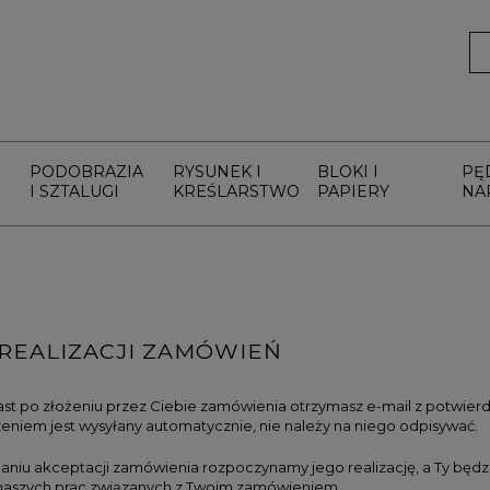
PODOBRAZIA
RYSUNEK I
BLOKI I
PĘ
I SZTALUGI
KREŚLARSTWO
PAPIERY
NA
 REALIZACJI ZAMÓWIEŃ
st po złożeniu przez Ciebie zamówienia otrzymasz e-mail z potwier
eniem jest wysyłany automatycznie, nie należy na niego odpisywać.
aniu akceptacji zamówienia rozpoczynamy jego realizację, a Ty będz
naszych prac związanych z Twoim zamówieniem.