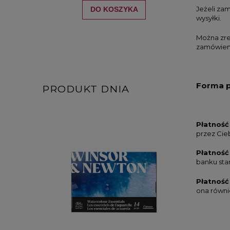
Jeżeli za
DO KOSZYKA
wysyłki.
Można zre
zamówien
Forma p
PRODUKT DNIA
Płatność
przez Cie
Płatnoś
banku sta
Płatność
ona równi