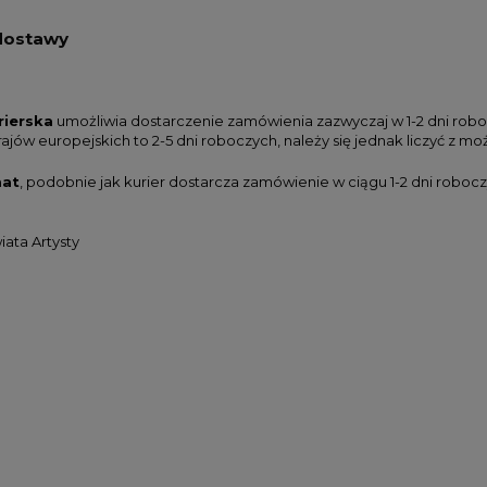
dostawy
farb akrylowych Winsor
Zestaw farb akrylowych Winso
wton Galeria Acrylic
& Newton Galeria Acrylic Metalli
s Colours Set 5x60ml
Colours Set 5x60ml
rierska
umożliwia dostarczenie zamówienia zazwyczaj w 1-2 dni rob
rajów europejskich to 2-5 dni roboczych, należy się jednak liczyć z 
104,00 zł
107,00 zł
at
, podobnie jak kurier dostarcza zamówienie w ciągu 1-2 dni robocz
DO KOSZYKA
DO KOSZYKA
iata Artysty