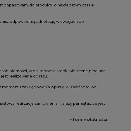
est dopasowany do produktu o najdłuższym czasie
DO KOSZYKA
DO KO
b wpisz odpowiednią adnotację w uwagach do
osób płatności, w dni robocze środki pieniężne przelane
jest realizowane od razu.
 od momentu zaksięgowania wpłaty. W zależności od
iastową realizację zamówienia. Należy pamiętać, że jest
»
formy płatności