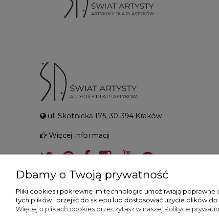
ul. Skotnicka 175, 30-394 Kraków
Więcej informacji
Dbamy o Twoją prywatność
Pliki cookies i pokrewne im technologie umożliwiają poprawne
tych plików i przejść do sklepu lub dostosować użycie plików do
Więcej o plikach cookies przeczytasz w naszej Polityce prywatno