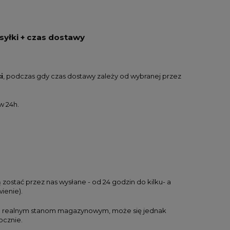
syłki + czas dostawy
i
, podczas gdy czas dostawy zależy od wybranej przez
w 24h.
Farby akwarelowe w kostkach
Rozpuszczaln
Derwent Inktense Paint Pan Set
atramentu Kur
zostać przez nas wysłane - od 24 godzin do kilku- a
#01 - 12 kolorów
Thinner
ienie).
133,00 zł
67,0
ła realnym stanom magazynowym, może się jednak
99,75 zł
50,2
ocznie.