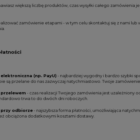
mawiasz większą liczbę produktów, czas wysyłki całego zamówienia j
DO KOSZYKA
DO KOSZYKA
alizować zamówienie etapami - w tym celu skontaktuj się z nami lu
ia.
łatności
 elektroniczna (np. PayU)
- najbardziej wygodny i bardzo szybki sp
bie są przelane do nas zazwyczaj natychmiastowo. Twoje zamówienie 
ć przelewem
- czas realizacji Twojego zamówienia jest uzależniony
ndardowo trwa to do dwóch dni roboczych.
 przy odbiorze
- najszybsza forma płatności, umożliwiająca natychm
eż obciążona dodatkowymi kosztami dostawy.