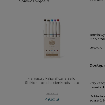
Sprawdź więcej
Termin wy
Ciebie
fo
UWAGA! Te
Dostęp
Flamastry kaligraficzne Sailor
Metalo
Shikiori - brush i cienkopis - lato
ołówki
Przy każd
nawet kil
62,00 zł
Dokładamy
49,60 zł
zdarzyć, 