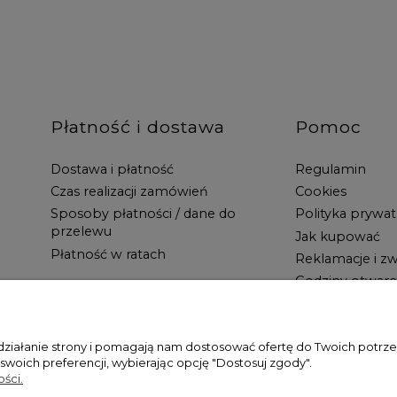
Płatność i dostawa
Pomoc
Dostawa i płatność
Regulamin
Czas realizacji zamówień
Cookies
Sposoby płatności / dane do
Polityka prywat
przelewu
Jak kupować
Płatność w ratach
Reklamacje i zw
Godziny otwarc
 działanie strony i pomagają nam dostosować ofertę do Twoich potr
 swoich preferencji, wybierając opcję "Dostosuj zgody".
ści.