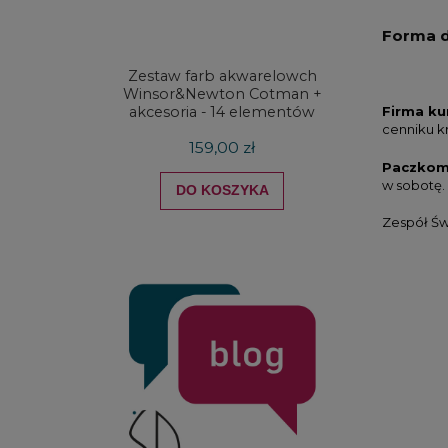
Forma 
Zestaw farb akwarelowch
Zestaw 
Winsor&Newton Cotman +
& Ne
akcesoria - 14 elementów
Proces
Firma ku
cenniku k
159,00 zł
Paczkom
w sobotę.
DO KOSZYKA
Zespół Św