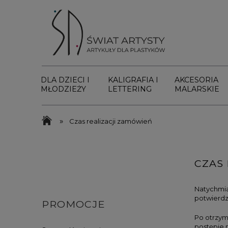
DLA DZIECI I
KALIGRAFIA I
AKCESORIA
MŁODZIEŻY
LETTERING
MALARSKIE
»
Czas realizacji zamówień
CZAS
Natychmia
potwierdz
PROMOCJE
Po otrzym
postępie 