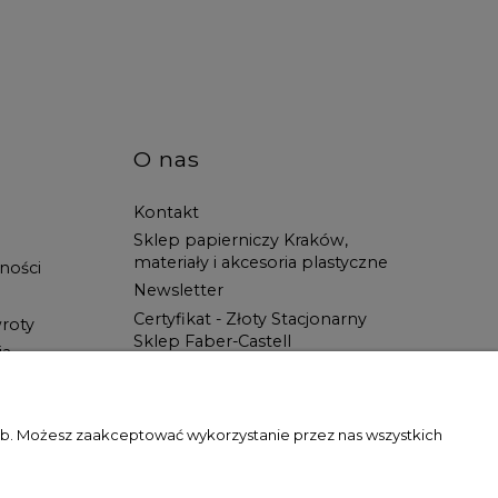
O nas
Kontakt
Sklep papierniczy Kraków,
materiały i akcesoria plastyczne
ności
Newsletter
Certyfikat - Złoty Stacjonarny
roty
Sklep Faber-Castell
ia
Spotkanie z Artystą
Blog
Wszystko dla ucznia w Świat
zeb. Możesz zaakceptować wykorzystanie przez nas wszystkich
Artysty!