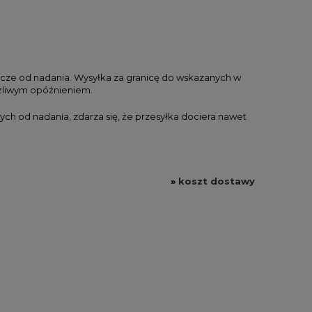
r
Zestaw farb akrylowych Winsor
Zestaw farb ak
c
& Newton Galeria Acrylic Pastel
& Newton Gal
Colours Set 5x60ml
Essentials + 
ocze od nadania. Wysyłka za granicę do wskazanych w
elem
możliwym opóźnieniem.
104,00 zł
150,
ych od nadania, zdarza się, że przesyłka dociera nawet
DO KOSZYKA
DO KO
»
koszt dostawy