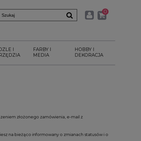
0
DZLE I
FARBY I
HOBBY I
RZĘDZIA
MEDIA
DEKORACJA
dzeniem złożonego zamówienia, e-mail z
iesz na bieżąco informowany o zmianach statusów i o