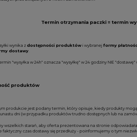
Termin otrzymania paczki = termin wy
syłki wynika z
dostępności produktów
i wybranej
formy płatnośc
rmy dostawy
.
rmin "wysyłka w 24h" oznacza "wysyłkę" w 24 godziny NIE "dostawę" 
ność produktów
wa kaseta Derwent na
Kredki Koh-i-noor Polycolor
 lub kredki na 12 szt.
DRAWING GREY LINE - 12
ym produkcie jest podany termin, który opisuje, kiedy produkty mogą 
kolorów w metalowej kasecie
kunastu dni (w przypadku produktów trudno dostępnych lub na zamów
26,80 zł
59,00 zł
 wszelkich starań, aby oferta prezentowana na stronie odpowiada
20,10 zł
47,20 zł
że faktyczny czas dostawy się przedłuży - poinformujemy o tym niezwł