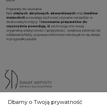
Preparaty do usuwania
farb
olejnych
,
akrylowych
,
akwarelowych
oraz
mediów
malarskich
pozwalają zachować używane narzędzia w
doskonałej kondycji. S
tosowania preparatów do
czyszczenia powoduję, iż
zachowują one swoją
oryginalną elastyczności i sprężystości, zwiększa zdolność do
oddawania farby, poprawa chłonności włosia jak to się dzieje
w przypadku pędzli.
ul. Skotnicka 175, 30-394 Kraków
Dbamy o Twoją prywatność