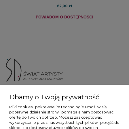
62,00 zł
POWIADOM O DOSTĘPNOŚCI
ul. Skotnicka 175, 30-394 Kraków
Dbamy o Twoją prywatność
Więcej informacji
Pliki cookies i pokrewne im technologie umożliwiają
poprawne działanie strony i pomagają nam dostosować
ofertę do Twoich potrzeb. Możesz zaakceptować
wykorzystanie przez nas wszystkich tych plików i przejść do
sklepu lub dostosować użycie plików do swoich