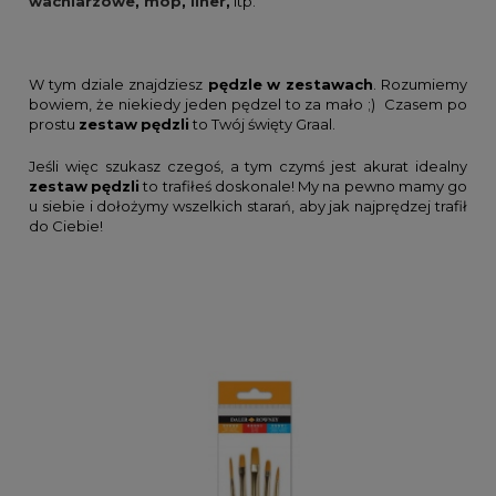
wachlarzowe
,
mop
,
liner
,
itp.
W tym dziale znajdziesz
pędzle
w zestawach
. Rozumiemy
bowiem, że niekiedy jeden pędzel to za mało ;) Czasem po
prostu
zestaw
pędzli
to Twój święty Graal.
Jeśli więc szukasz czegoś, a tym czymś jest akurat idealny
zestaw
pędzli
to trafiłeś doskonale! My na pewno mamy go
u siebie i dołożymy wszelkich starań, aby jak najprędzej trafił
do Ciebie!