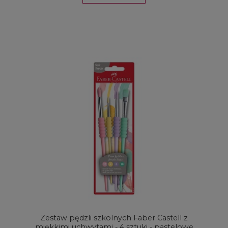
Zestaw pędzli szkolnych Faber Castell z
miękkimi uchwytami - 4 sztuki - pastelowe