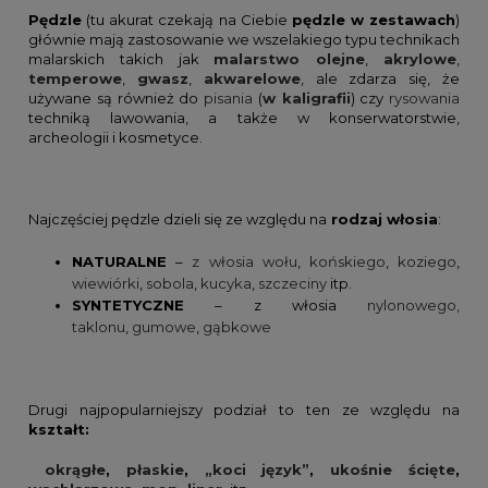
Pędzle
(tu akurat czekają na Ciebie
pędzle w zestawach
)
głównie mają zastosowanie we wszelakiego typu technikach
malarskich takich jak
malarstwo olejne
,
akrylowe
,
temperowe
,
gwasz
,
akwarelowe
, ale zdarza się, że
używane są również do
pisania
(
w kaligrafii
) czy
rysowania
techniką lawowania, a także w konserwatorstwie,
archeologii i kosmetyce.
Najczęściej pędzle dzieli się ze względu na
rodzaj włosia
:
NATURALNE
–
z włosia wołu
,
końskiego
,
koziego
,
wiewiórki
,
sobola
,
kucyka
,
szczeciny
itp.
SYNTETYCZNE
– z włosia
nylonowego,
taklonu
,
gumowe
,
gąbkowe
Drugi najpopularniejszy podział to ten ze względu na
kształt:
okrągłe
,
płaskie
,
„koci język”
,
ukośnie ścięte
,