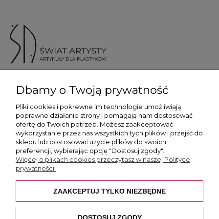
ul. Skotnicka 175, 30-394 Kraków
Dbamy o Twoją prywatność
Więcej informacji
Pliki cookies i pokrewne im technologie umożliwiają
poprawne działanie strony i pomagają nam dostosować
ofertę do Twoich potrzeb. Możesz zaakceptować
wykorzystanie przez nas wszystkich tych plików i przejść do
sklepu lub dostosować użycie plików do swoich
preferencji, wybierając opcję "Dostosuj zgody".
Płatność i dostawa
Więcej o plikach cookies przeczytasz w naszej Polityce
prywatności.
Pomoc
ZAAKCEPTUJ TYLKO NIEZBĘDNE
O nas
DOSTOSUJ ZGODY