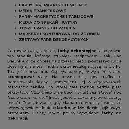
FARBY I PREPARATY DO METALU
MEDIA TRANSFEROWE
FARBY MAGNETYCZNE I TABLICOWE
MEDIA DO SPĘKAŃ I PATYNY
TUSZE I PASTY DO ZŁOCEŃ
MARKERY I KONTURÓWKI DO ZDOBIEŃ
ZESTAWY FARB DEKORACYJNYCH
Zastanawiasz się teraz czy
farby dekoracyjne
to na pewno
ten produkt, którego szukałeś? Podpowiem - tak. Pod
warunkiem, że chcesz na przykład nieco
postarzyć
swoją
dość fajną, ale też i nudną
skrzyneczkę
stojącą na biurku.
Tak, jeśli córka prosi Cię byś kupił jej nowy piórnik albo
stuningował
stary. Na pewno tak, gdy myślisz o
pomalowaniu ściany i zamienieniu jej w gigantycznych
rozmiarów
tablicę
, po której cała rodzina będzie pisać
teksty typu: "
Kup chleb, dwie bułki i jogurt bez laktozy
" albo
"
Nie wracam na noc!
" (nadal jesteś przekonany, że chcesz ją
mieć?). Zdecydowanie, gdy Mama ma urodziny i wiesz, że
własnoręcznie ozdobiona
laurka
będzie dla Niej najlepszym
prezentem. Między innymi po to wymyślono
farby do
dekoracji
.