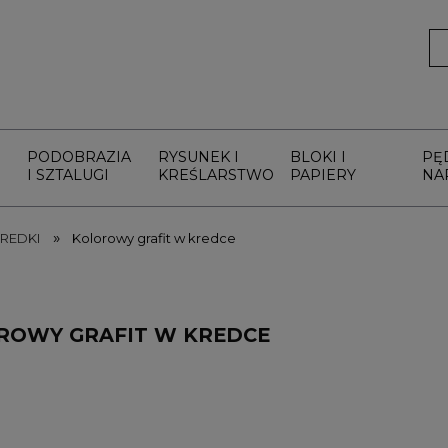
PODOBRAZIA
RYSUNEK I
BLOKI I
PĘ
I SZTALUGI
KREŚLARSTWO
PAPIERY
NA
»
REDKI
Kolorowy grafit w kredce
ROWY GRAFIT W KREDCE