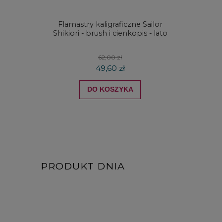
Flamastry kaligraficzne Sailor
Metalo
Shikiori - brush i cienkopis - lato
ołówki
62,00 zł
49,60 zł
DO KOSZYKA
PRODUKT DNIA