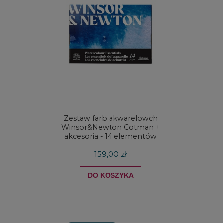
Zestaw farb akwarelowch
Zestaw 
Winsor&Newton Cotman +
& Ne
akcesoria - 14 elementów
Proces
159,00 zł
DO KOSZYKA