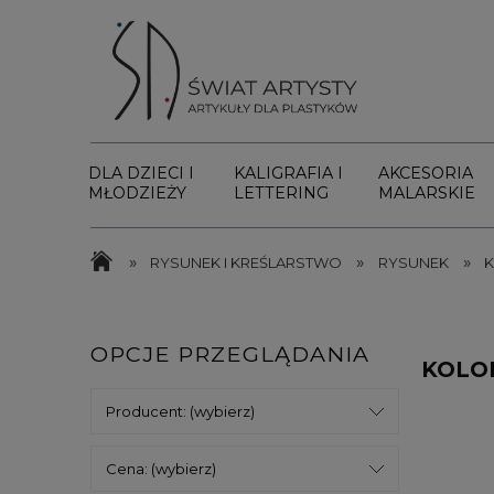
DLA DZIECI I
KALIGRAFIA I
AKCESORIA
MŁODZIEŻY
LETTERING
MALARSKIE
»
»
»
RYSUNEK I KREŚLARSTWO
RYSUNEK
K
OPCJE PRZEGLĄDANIA
KOLO
Producent: (wybierz)
Cena: (wybierz)