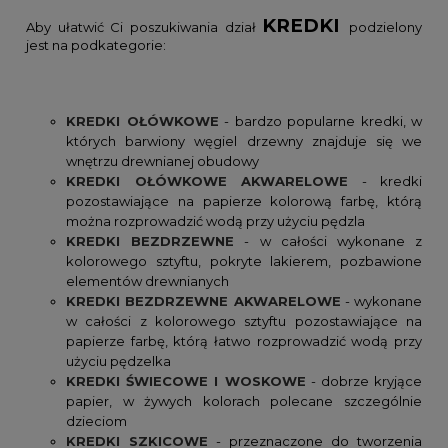
KREDKI
Aby ułatwić Ci poszukiwania dział
podzielony
jest na podkategorie:
KREDKI OŁÓWKOWE
- bardzo popularne kredki, w
których barwiony węgiel drzewny znajduje się we
wnętrzu drewnianej obudowy
KREDKI OŁÓWKOWE AKWARELOWE
- kredki
pozostawiające na papierze kolorową farbę, którą
można rozprowadzić wodą przy użyciu pędzla
KREDKI BEZDRZEWNE
- w całości wykonane z
kolorowego sztyftu, pokryte lakierem, pozbawione
elementów drewnianych
KREDKI BEZDRZEWNE AKWARELOWE
- wykonane
w całości z kolorowego sztyftu pozostawiające na
papierze farbę, którą łatwo rozprowadzić wodą przy
użyciu pędzelka
KREDKI ŚWIECOWE I WOSKOWE
- dobrze kryjące
papier, w żywych kolorach polecane szczególnie
dzieciom
KREDKI SZKICOWE
- przeznaczone do tworzenia