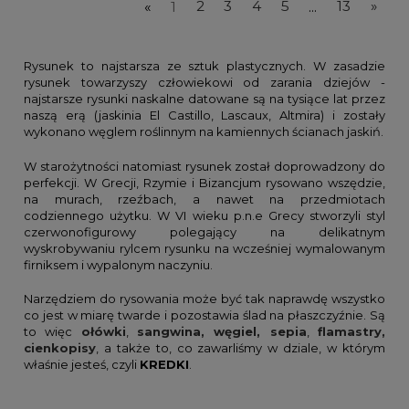
«
1
2
3
4
5
...
13
»
Rysunek to najstarsza ze sztuk plastycznych. W zasadzie
rysunek towarzyszy człowiekowi od zarania dziejów -
najstarsze rysunki naskalne datowane są na tysiące lat przez
naszą erą (jaskinia El Castillo, Lascaux, Altmira) i zostały
wykonano węglem roślinnym na kamiennych ścianach jaskiń.
W starożytności natomiast rysunek został doprowadzony do
perfekcji. W Grecji, Rzymie i Bizancjum rysowano wszędzie,
na murach, rzeźbach, a nawet na przedmiotach
codziennego użytku. W VI wieku p.n.e Grecy stworzyli styl
czerwonofigurowy polegający na delikatnym
wyskrobywaniu rylcem rysunku na wcześniej wymalowanym
firniksem i wypalonym naczyniu.
Narzędziem do rysowania może być tak naprawdę wszystko
co jest w miarę twarde i pozostawia ślad na płaszczyźnie. Są
to więc
ołówki
,
sangwina, węgiel, sepia
,
flamastry,
cienkopisy
, a także to, co zawarliśmy w dziale, w którym
właśnie jesteś, czyli
KREDKI
.