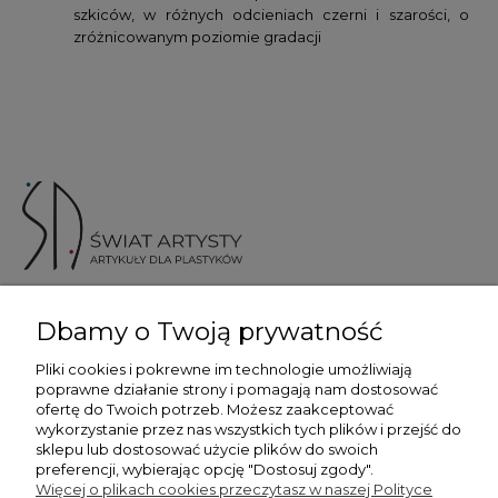
szkiców, w różnych odcieniach czerni i szarości, o
zróżnicowanym poziomie gradacji
ul. Skotnicka 175, 30-394 Kraków
Dbamy o Twoją prywatność
Więcej informacji
Pliki cookies i pokrewne im technologie umożliwiają
poprawne działanie strony i pomagają nam dostosować
ofertę do Twoich potrzeb. Możesz zaakceptować
wykorzystanie przez nas wszystkich tych plików i przejść do
sklepu lub dostosować użycie plików do swoich
preferencji, wybierając opcję "Dostosuj zgody".
Płatność i dostawa
Więcej o plikach cookies przeczytasz w naszej Polityce