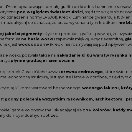
an d'Ache opracowując formułę grafitu do kredek Luminance stosowa
tystyczne
pod względem światłoczułości,
stąd też wzięła się naz
od oznaczenia normy D-6901). Kredki Luminance gwarantują 100-lenią
 muzealnych) co oznacza, że praca wykonana tymi kredkami
nie bl
ej jakości pigmenty
użyte do produkcji grafitu sprawiają, że uzys
na formuła
na bazie wosku
zapewnia miękką, wręcz aksamitną,
gł
sunek jest
wodoodporny
(kredki nie rozmywają się pod wpływem wo
 bazie wosku pozwala także na
nakładanie kilku warstw rysunku n
orzyć
płynne gradacje i cieniowanie
.
cji kredek Caran d'Ache używa
drewna cedrowego
, które świetni
ma jednorodną strukturą, jest spoiste i łatwe w obróbce, dzięki ty
kryte są kilkoma warstwami bezbarwnego,
wodnego lakieru, który
est
godny polecenia wszystkim rysownikom, architektom i pr
rokiej gamie kolorystycznej, składającej się z
76 kolorów, każdy m
y do indywidualnych potrzeb.