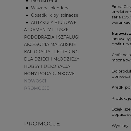
Piórniki i etui
Firma Car
Wiszery i blendery
kredki ar
Obsadki, klipy, spinacze
seria
6901
ARTYKUŁY BIUROWE
warunkach
ATRAMENTY I TUSZE
Najwyższ
PODOBRAZIA I SZTALUGI
innowacyj
grafitu ry
AKCESORIA MALARSKIE
KALIGRAFIA I LETTERING
Grafit na
DLA DZIECI I MŁODZIEŻY
można tw
HOBBY I DEKORACJA
Do produk
BONY PODARUNKOWE
ponieważ 
NOWOŚCI
Kredki po
PROMOCJE
Produkt j
Dzięki sze
dopasowan
PROMOCJE
Wymiary: