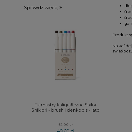
dłu
Sprawdź więcej
śre
śred
gam
Produkt s
Na każdej
światłocz
Flamastry kaligraficzne Sailor
Kredki
Shikiori - brush i cienkopis - lato
DRAW
koloró
62,00 zł
49,60 zł