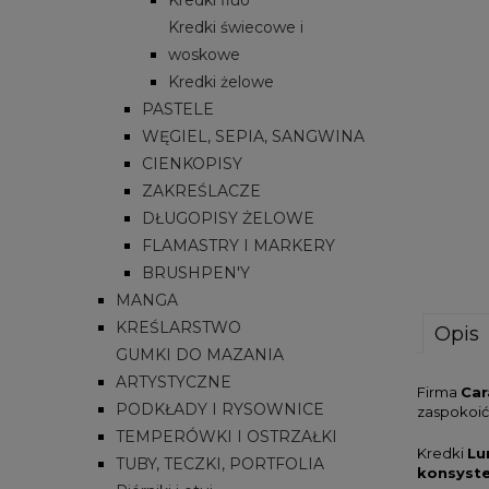
Kredki świecowe i
woskowe
Kredki żelowe
PASTELE
WĘGIEL, SEPIA, SANGWINA
CIENKOPISY
ZAKREŚLACZE
DŁUGOPISY ŻELOWE
FLAMASTRY I MARKERY
BRUSHPEN'Y
MANGA
KREŚLARSTWO
Opis
GUMKI DO MAZANIA
ARTYSTYCZNE
Firma
Car
PODKŁADY I RYSOWNICE
zaspokoić
TEMPERÓWKI I OSTRZAŁKI
Kredki
Lu
TUBY, TECZKI, PORTFOLIA
konsyste