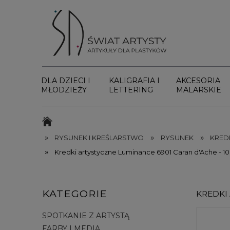
DLA DZIECI I
KALIGRAFIA I
AKCESORIA
MŁODZIEŻY
LETTERING
MALARSKIE
»
»
»
RYSUNEK I KREŚLARSTWO
RYSUNEK
KRED
»
Kredki artystyczne Luminance 6901 Caran d'Ache - 10
KATEGORIE
KREDKI
SPOTKANIE Z ARTYSTĄ
FARBY I MEDIA