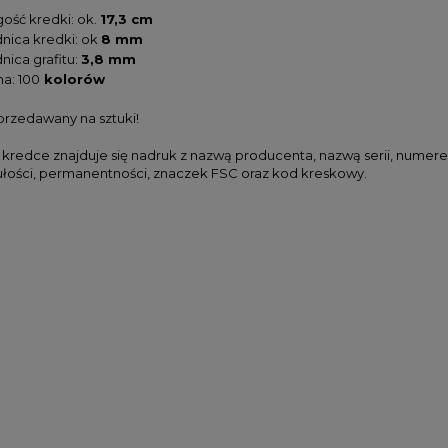
gość kredki: ok.
17,3 cm
dnica kredki: ok
8 mm
nica grafitu:
3,8 mm
a: 100
kolorów
przedawany na sztuki!
 kredce znajduje się nadruk z nazwą producenta, nazwą serii, numere
ułości, permanentności, znaczek FSC oraz kod kreskowy.
 Koh-i-noor Polycolor
Farby akwarelowe w kostkach
ING GREY LINE - 12
Derwent Inktense Paint Pan Se
w w metalowej kasecie
#01 - 12 kolorów
59,00 zł
133,00 zł
47,20 zł
99,75 zł