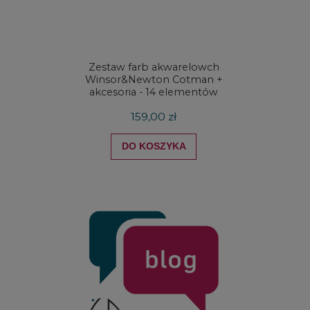
Zestaw farb akwarelowch
Zestaw 
Winsor&Newton Cotman +
& Ne
akcesoria - 14 elementów
Proces
159,00 zł
DO KOSZYKA