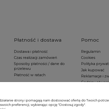
Płatność i dostawa
Pomoc
Dostawa i płatność
Regulamin
Czas realizacji zamówień
Cookies
Sposoby płatności / dane do
Polityka prywat
przelewu
Jak kupować
Płatność w ratach
Reklamacje i zw
Godziny otwarc
 działanie strony i pomagają nam dostosować ofertę do Twoich potr
 swoich preferencji, wybierając opcję "Dostosuj zgody".
ści.