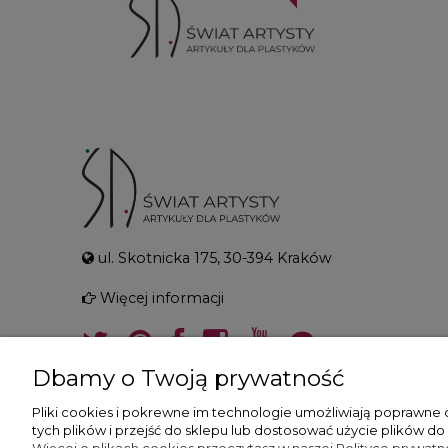
ul. Skotnicka 175, 30-394 Kraków
Więcej informacji
Dbamy o Twoją prywatność
Pliki cookies i pokrewne im technologie umożliwiają poprawne
tych plików i przejść do sklepu lub dostosować użycie plików do
Więcej o plikach cookies przeczytasz w naszej Polityce prywatno