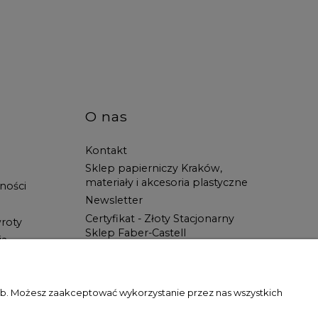
O nas
Kontakt
Sklep papierniczy Kraków,
materiały i akcesoria plastyczne
ności
Newsletter
Certyfikat - Złoty Stacjonarny
roty
Sklep Faber-Castell
ia
Spotkanie z Artystą
Blog
Wszystko dla ucznia w Świat
zeb. Możesz zaakceptować wykorzystanie przez nas wszystkich
Artysty!