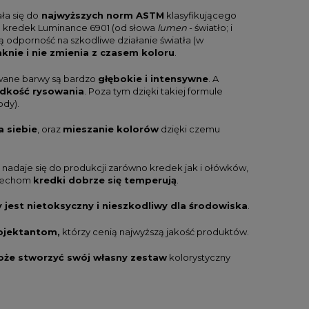
ła się do
najwyższych norm ASTM
klasyfikującego
wa kredek Luminance 6901 (od słowa
lumen
- światło; i
 odporność na szkodliwe działanie światła (w
aknie i nie zmienia z czasem koloru
.
kiwane barwy są bardzo
głębokie i intensywne
. A
adkość rysowania
. Poza tym dzięki takiej formule
dy).
a siebie
, oraz
mieszanie kolorów
dzięki czemu
e nadaje się do produkcji zarówno kredek jak i ołówków,
m cechom
kredki dobrze się temperują
.
 jest nietoksyczny i nieszkodliwy dla środowiska
.
ojektantom,
którzy cenią najwyższą jakość produktów.
oże stworzyć swój własny zestaw
kolorystyczny