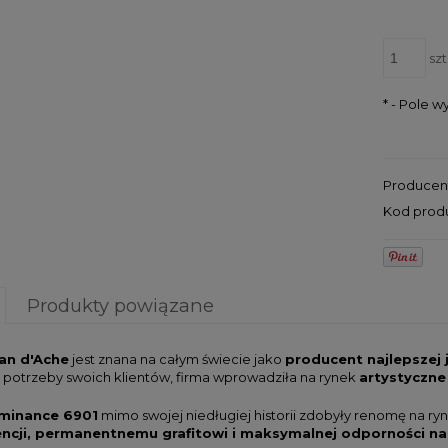
szt
*
- Pole 
Producen
Kod prod
Produkty powiązane
an d'Ache
jest znana na całym świecie jako
producent najlepszej
 potrzeby swoich klientów, firma wprowadziła na rynek
artystyczne
minance 6901
mimo swojej niedługiej historii zdobyły renomę na ry
ncji, permanentnemu grafitowi i maksymalnej odporności na 