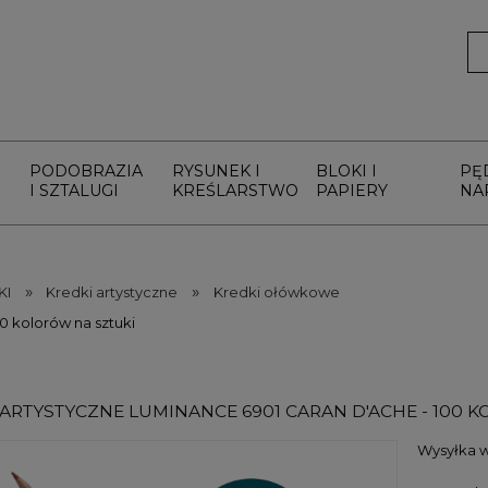
PODOBRAZIA
RYSUNEK I
BLOKI I
PĘ
I SZTALUGI
KREŚLARSTWO
PAPIERY
NA
»
»
KI
Kredki artystyczne
Kredki ołówkowe
0 kolorów na sztuki
 ARTYSTYCZNE LUMINANCE 6901 CARAN D'ACHE - 100 
Wysyłka w