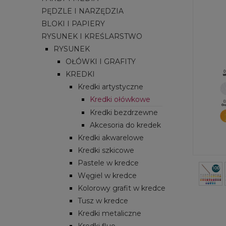
PĘDZLE I NARZĘDZIA
BLOKI I PAPIERY
RYSUNEK I KREŚLARSTWO
RYSUNEK
OŁÓWKI I GRAFITY
KREDKI
Kredki artystyczne
Kredki ołówkowe
Kredki bezdrzewne
Akcesoria do kredek
Kredki akwarelowe
Kredki szkicowe
Pastele w kredce
Węgiel w kredce
Kolorowy grafit w kredce
Tusz w kredce
Kredki metaliczne
Kredki fluo