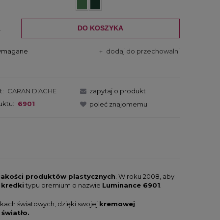
DO KOSZYKA
.
wymagane
dodaj do przechowalni
t:
CARAN D'ACHE
zapytaj o produkt
uktu:
6901
poleć znajomemu
 jakości produktów plastycznych
. W roku 2008, aby
 kredki
typu premium o nazwie
Luminance 6901
.
nkach światowych, dzięki swojej
kremowej
światło.