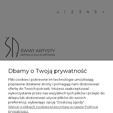
«
1
2
3
4
5
»
ul. Skotnicka 175, 30-394 Kraków
Dbamy o Twoją prywatność
Więcej informacji
Pliki cookies i pokrewne im technologie umożliwiają
poprawne działanie strony i pomagają nam dostosować
ofertę do Twoich potrzeb. Możesz zaakceptować
wykorzystanie przez nas wszystkich tych plików i przejść do
sklepu lub dostosować użycie plików do swoich
preferencji, wybierając opcję "Dostosuj zgody".
Płatność i dostawa
Więcej o plikach cookies przeczytasz w naszej Polityce
prywatności.