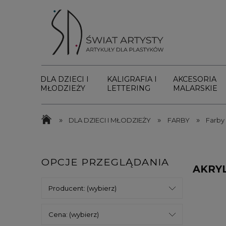
DLA DZIECI I
KALIGRAFIA I
AKCESORIA
MŁODZIEŻY
LETTERING
MALARSKIE
»
»
»
DLA DZIECI I MŁODZIEŻY
FARBY
Farby
OPCJE PRZEGLĄDANIA
AKRY
Producent: (wybierz)
Cena: (wybierz)