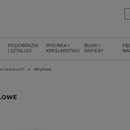
PODOBRAZIA
RYSUNEK I
BLOKI I
PĘ
I SZTALUGI
KREŚLARSTWO
PAPIERY
NA
»
 w zestawach
Akrylowe
LOWE