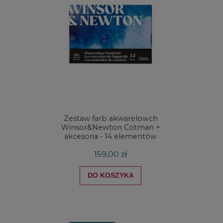
Zestaw farb akwarelowch
Zestaw 
Winsor&Newton Cotman +
& Ne
akcesoria - 14 elementów
Proces
159,00 zł
DO KOSZYKA