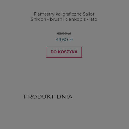
Flamastry kaligraficzne Sailor
Zestaw
Shikiori - brush i cienkopis - lato
Waterc
62,00 zł
49,60 zł
DO KOSZYKA
PRODUKT DNIA