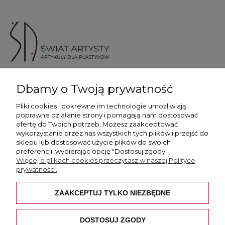
ul. Skotnicka 175, 30-394 Kraków
Dbamy o Twoją prywatność
Więcej informacji
Pliki cookies i pokrewne im technologie umożliwiają
poprawne działanie strony i pomagają nam dostosować
ofertę do Twoich potrzeb. Możesz zaakceptować
wykorzystanie przez nas wszystkich tych plików i przejść do
sklepu lub dostosować użycie plików do swoich
preferencji, wybierając opcję "Dostosuj zgody".
Płatność i dostawa
Więcej o plikach cookies przeczytasz w naszej Polityce
prywatności.
Pomoc
ZAAKCEPTUJ TYLKO NIEZBĘDNE
O nas
DOSTOSUJ ZGODY