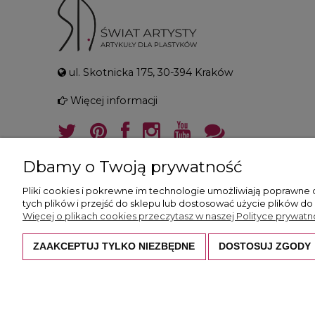
ul. Skotnicka 175, 30-394 Kraków
Więcej informacji
Dbamy o Twoją prywatność
Pliki cookies i pokrewne im technologie umożliwiają poprawne
tych plików i przejść do sklepu lub dostosować użycie plików do
Więcej o plikach cookies przeczytasz w naszej Polityce prywatno
ZAAKCEPTUJ TYLKO NIEZBĘDNE
DOSTOSUJ ZGODY
Wszystkie prezentowane zdjęcia i opisy c