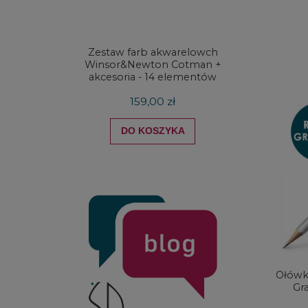
Zestaw farb akwarelowch
Zestaw 
Winsor&Newton Cotman +
& Ne
akcesoria - 14 elementów
Proces
159,00 zł
DO KOSZYKA
Ołówk
Gra