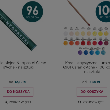
le olejne Neopastel Caran
Kredki artystyczne Lumi
d'Ache - na sztuki
6901 Caran d'Ache - 100 k
na sztuki
od
od
12,50 zł
18,50 zł
wa kaseta Derwent na
Kredki Koh-i-noor Polycolor
 lub kredki na 12 szt.
DRAWING GREY LINE - 12
kolorów w metalowej kasecie
DO KOSZYKA
DO KOSZYKA
26,80 zł
59,00 zł
ZOBACZ WIĘCEJ
ZOBACZ WIĘCEJ
20,10 zł
47,20 zł