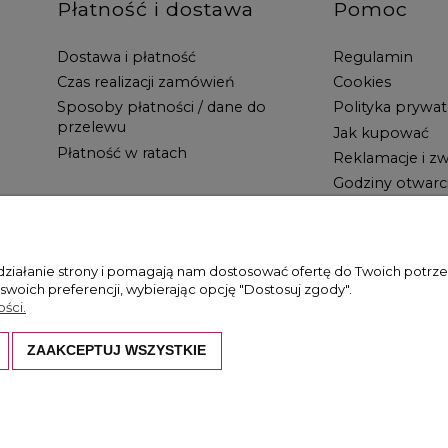
Płatność i dostawa
Pomoc
Dostawa i płatność
Regulamin
Czas realizacji zamówień
Cookies
Sposoby płatności / dane do
Polityka prywat
przelewu
Jak kupować
Płatność w ratach
Reklamacje i zw
Godziny otwarc
 działanie strony i pomagają nam dostosować ofertę do Twoich potr
 swoich preferencji, wybierając opcję "Dostosuj zgody".
ści.
ZAAKCEPTUJ WSZYSTKIE
hronione są prawem autorskim. Kopiowanie i wykorzystywanie ich bez z