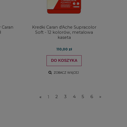
 Caran
Kredki Caran d'Ache Supracolor
B
Soft - 12 kolorów, metalowa
kaseta
110,00 zł
DO KOSZYKA
ZOBACZ WIĘCEJ
«
1
2
3
4
5
6
»