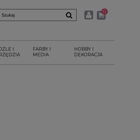
0
DZLE I
FARBY I
HOBBY I
RZĘDZIA
MEDIA
DEKORACJA