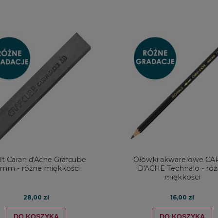
DO KOSZYKA
DO KOSZYKA
fit Caran d'Ache Grafcube
Ołówki akwarelowe C
5mm - różne miękkości
D'ACHE Technalo - ró
miękkości
28,00 zł
16,00 zł
DO KOSZYKA
DO KOSZYKA