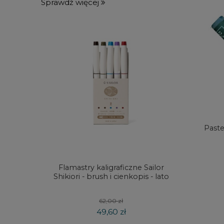
Sprawdź więcej
Paste
Flamastry kaligraficzne Sailor
Metalo
Shikiori - brush i cienkopis - lato
ołówki
62,00 zł
49,60 zł