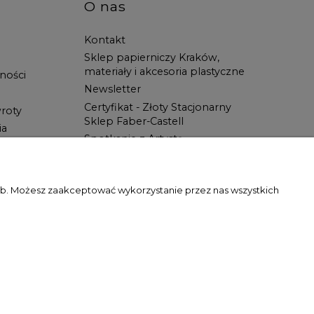
O nas
Kontakt
Sklep papierniczy Kraków,
materiały i akcesoria plastyczne
ności
Newsletter
Certyfikat - Złoty Stacjonarny
roty
Sklep Faber-Castell
ia
Spotkanie z Artystą
Blog
Wszystko dla ucznia w Świat
Artysty!
zeb. Możesz zaakceptować wykorzystanie przez nas wszystkich
gody właściciela witryny jest zabronione.