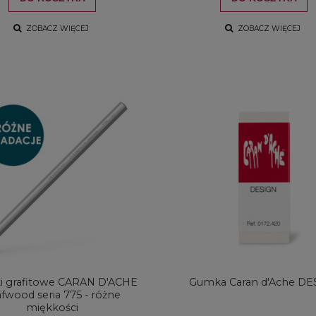
ZOBACZ WIĘCEJ
ZOBACZ WIĘCEJ
farb akrylowych Winsor
Zestaw farb akrylowych Winso
wton Galeria Acrylic
& Newton Galeria Acrylic Metalli
s Colours Set 5x60ml
Colours Set 5x60ml
104,00 zł
107,00 zł
DO KOSZYKA
DO KOSZYKA
i grafitowe CARAN D'ACHE
Gumka Caran d'Ache DE
fwood seria 775 - różne
miękkości