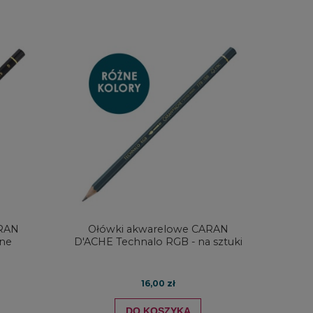
DO KOSZYKA
DO KO
ARAN
Ołówki akwarelowe CARAN
żne
D'ACHE Technalo RGB - na sztuki
16,00 zł
DO KOSZYKA