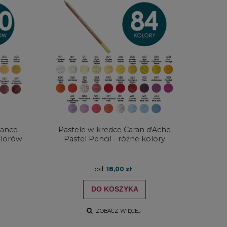
nance
Pastele w kredce Caran d'Ache
olorów
Pastel Pencil - różne kolory
od
18,00 zł
Farby akwarelowe w kostkach
Rozpuszczaln
Derwent Inktense Paint Pan Set
atramentu Kur
#01 - 12 kolorów
Thinner
DO KOSZYKA
133,00 zł
67,0
ZOBACZ WIĘCEJ
99,75 zł
50,2