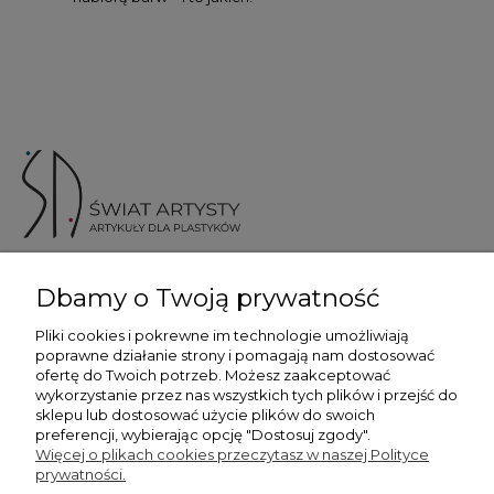
ul. Skotnicka 175, 30-394 Kraków
Dbamy o Twoją prywatność
Więcej informacji
Pliki cookies i pokrewne im technologie umożliwiają
poprawne działanie strony i pomagają nam dostosować
ofertę do Twoich potrzeb. Możesz zaakceptować
wykorzystanie przez nas wszystkich tych plików i przejść do
sklepu lub dostosować użycie plików do swoich
preferencji, wybierając opcję "Dostosuj zgody".
Płatność i dostawa
Więcej o plikach cookies przeczytasz w naszej Polityce
prywatności.