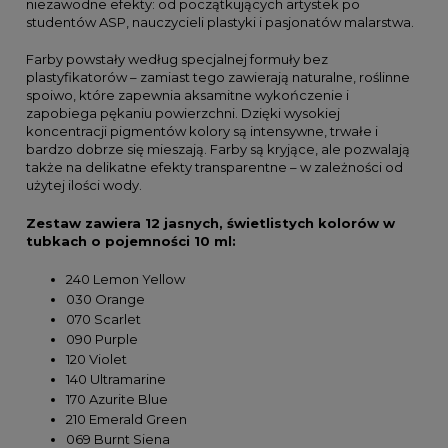
niezawodne efekty: od początkujących artystek po
studentów ASP, nauczycieli plastyki i pasjonatów malarstwa.
Farby powstały według specjalnej formuły bez
plastyfikatorów – zamiast tego zawierają naturalne, roślinne
spoiwo, które zapewnia aksamitne wykończenie i
zapobiega pękaniu powierzchni. Dzięki wysokiej
koncentracji pigmentów kolory są intensywne, trwałe i
bardzo dobrze się mieszają. Farby są kryjące, ale pozwalają
także na delikatne efekty transparentne – w zależności od
użytej ilości wody.
Zestaw zawiera 12 jasnych, świetlistych kolorów w
tubkach o pojemności 10 ml:
240 Lemon Yellow
030 Orange
070 Scarlet
090 Purple
120 Violet
140 Ultramarine
170 Azurite Blue
210 Emerald Green
069 Burnt Siena