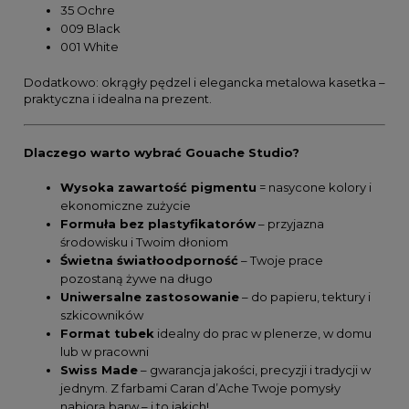
35 Ochre
009 Black
001 White
Dodatkowo: okrągły pędzel i elegancka metalowa kasetka –
praktyczna i idealna na prezent.
Dlaczego warto wybrać Gouache Studio?
Wysoka zawartość pigmentu
= nasycone kolory i
ekonomiczne zużycie
Formuła bez plastyfikatorów
– przyjazna
środowisku i Twoim dłoniom
Świetna światłoodporność
– Twoje prace
pozostaną żywe na długo
Uniwersalne zastosowanie
– do papieru, tektury i
szkicowników
Format tubek
idealny do prac w plenerze, w domu
lub w pracowni
Swiss Made
– gwarancja jakości, precyzji i tradycji w
jednym. Z farbami Caran d’Ache Twoje pomysły
nabiorą barw – i to jakich!