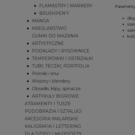
FLAMASTRY I MARKERY
Parametry 
BRUSHPEN'Y
dłu
MANGA
sze
KREŚLARSTWO
sze
GUMKI DO MAZANIA
kol
ARTYSTYCZNE
PODKŁADY I RYSOWNICE
TEMPERÓWKI I OSTRZAŁKI
TUBY, TECZKI, PORTFOLIA
Piórniki i etui
Wiszery i blendery
Obsadki, klipy, spinacze
ARTYKUŁY BIUROWE
ATRAMENTY I TUSZE
PODOBRAZIA I SZTALUGI
AKCESORIA MALARSKIE
KALIGRAFIA I LETTERING
DLA DZIECI I MŁODZIEŻY