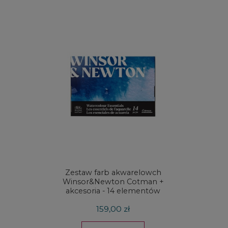
Zestaw farb akwarelowch
Zestaw 
Winsor&Newton Cotman +
& Ne
akcesoria - 14 elementów
Proces
159,00 zł