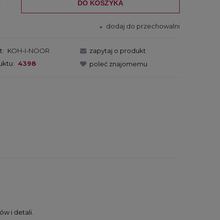
DO KOSZYKA
.
dodaj do przechowalni
t:
KOH-I-NOOR
zapytaj o produkt
uktu:
4398
poleć znajomemu
w i detali.