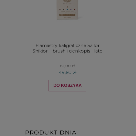
Flamastry kaligraficzne Sailor
Kredki
Shikiori - brush i cienkopis - lato
DRAW
koloró
62,00 zł
49,60 zł
DO KOSZYKA
PRODUKT DNIA