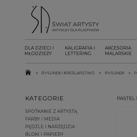
DLA DZIECI I
KALIGRAFIA I
AKCESORIA
MŁODZIEŻY
LETTERING
MALARSKIE
»
»
»
RYSUNEK I KREŚLARSTWO
RYSUNEK
P
KATEGORIE
PASTEL
SPOTKANIE Z ARTYSTĄ
FARBY I MEDIA
PĘDZLE I NARZĘDZIA
BLOKI I PAPIERY