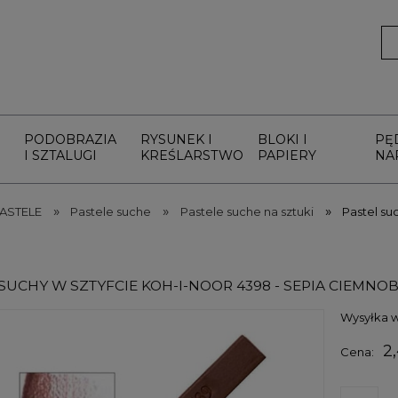
PODOBRAZIA
RYSUNEK I
BLOKI I
PĘ
I SZTALUGI
KREŚLARSTWO
PAPIERY
NA
»
»
»
ASTELE
Pastele suche
Pastele suche na sztuki
Pastel su
 SUCHY W SZTYFCIE KOH-I-NOOR 4398 - SEPIA CIEMN
Wysyłka w
2,
Cena: