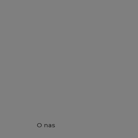
DO KOSZYKA
DO KO
O nas