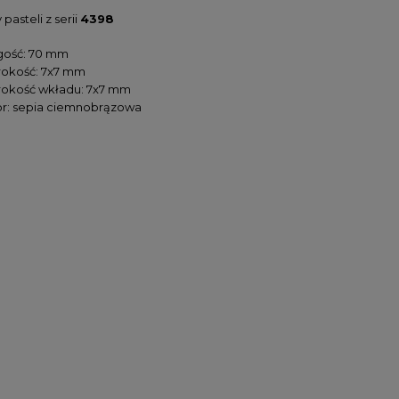
pasteli z serii
4398
gość: 70 mm
rokość: 7x7 mm
rokość wkładu: 7x7 mm
or: sepia ciemnobrązowa