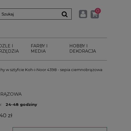
0
DZLE I
FARBY I
HOBBY I
RZĘDZIA
MEDIA
DEKORACJA
chy w sztyfcie Koh-i-Noor 4398 - sepia ciemnobrązowa
OBRĄZOWA
:
24-48 godziny
40 zł