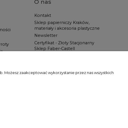
O nas
Kontakt
Sklep papierniczy Kraków,
materiały i akcesoria plastyczne
ności
Newsletter
Certyfikat - Złoty Stacjonarny
roty
Sklep Faber-Castell
ia
Spotkanie z Artystą
Blog
Wszystko dla ucznia w Świat
zeb. Możesz zaakceptować wykorzystanie przez nas wszystkich
Artysty!
gody właściciela witryny jest zabronione.