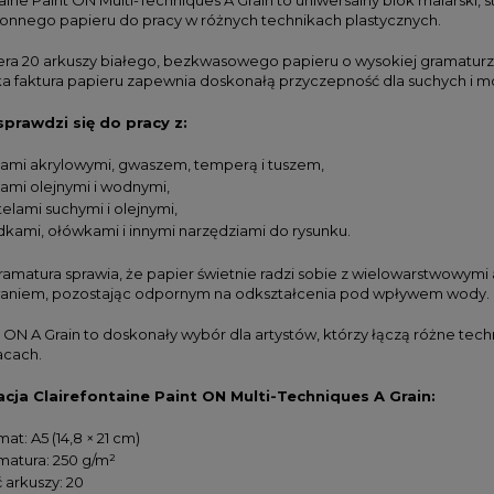
onnego papieru do pracy w różnych technikach plastycznych.
era 20 arkuszy białego, bezkwasowego papieru o wysokiej gramaturze
aka faktura papieru zapewnia doskonałą przyczepność dla suchych i 
sprawdzi się do pracy z:
bami akrylowymi, gwaszem, temperą i tuszem,
bami olejnymi i wodnymi,
elami suchymi i olejnymi,
dkami, ołówkami i innymi narzędziami do rysunku.
amatura sprawia, że papier świetnie radzi sobie z wielowarstwowymi
aniem, pozostając odpornym na odkształcenia pod wpływem wody.
t ON A Grain to doskonały wybór dla artystów, którzy łączą różne te
acach.
acja Clairefontaine Paint ON Multi-Techniques A Grain:
at: A5 (14,8 × 21 cm)
matura: 250 g/m²
ć arkuszy: 20