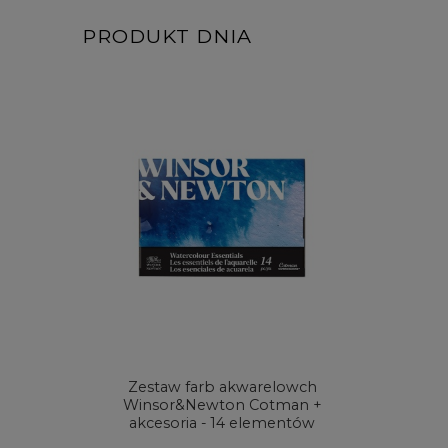
PRODUKT DNIA
Zestaw farb akwarelowch
Zestaw 
Winsor&Newton Cotman +
& Ne
akcesoria - 14 elementów
Proces