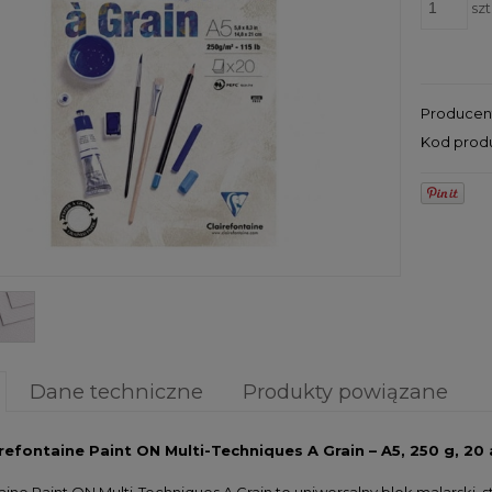
szt
Producen
Kod prod
Dane techniczne
Produkty powiązane
irefontaine Paint ON Multi-Techniques A Grain – A5, 250 g, 20
aine Paint ON Multi-Techniques A Grain to uniwersalny blok malarski,