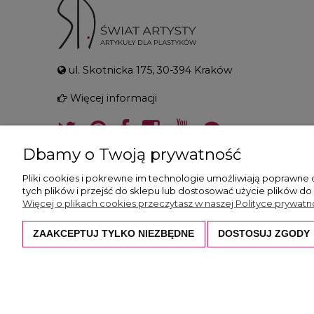
ul. Skotnicka 175, 30-394 Kraków
Więcej informacji
Dbamy o Twoją prywatność
Pliki cookies i pokrewne im technologie umożliwiają poprawne
tych plików i przejść do sklepu lub dostosować użycie plików do
Więcej o plikach cookies przeczytasz w naszej Polityce prywatno
ZAAKCEPTUJ TYLKO NIEZBĘDNE
DOSTOSUJ ZGODY
Wszystkie prezentowane zdjęcia i opisy c