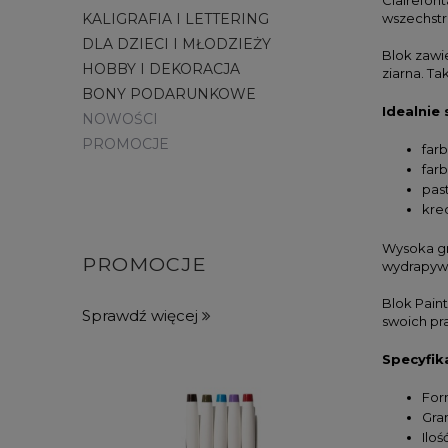
KALIGRAFIA I LETTERING
wszechstr
DLA DZIECI I MŁODZIEŻY
Blok zawi
HOBBY I DEKORACJA
ziarna. T
BONY PODARUNKOWE
Idealnie 
NOWOŚCI
PROMOCJE
far
far
past
kre
Wysoka gr
PROMOCJE
wydrapyw
Blok Pain
Sprawdź więcej
swoich pr
Specyfik
Form
Gra
Iloś