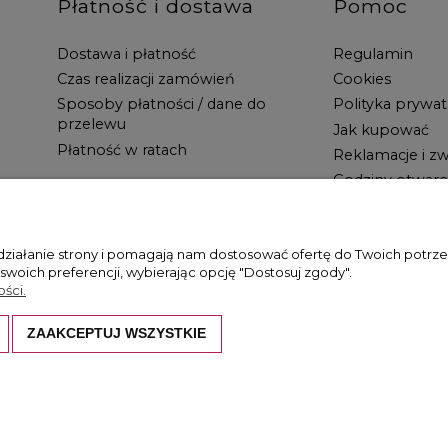
Płatność i dostawa
Pomoc
Dostawa i płatność
Regulamin
Czas realizacji zamówień
Cookies
Sposoby płatności / dane do
Polityka prywat
przelewu
Jak kupować
Płatność w ratach
Reklamacje i zw
Godziny otwarc
 działanie strony i pomagają nam dostosować ofertę do Twoich potr
 swoich preferencji, wybierając opcję "Dostosuj zgody".
ści.
ZAAKCEPTUJ WSZYSTKIE
hronione są prawem autorskim. Kopiowanie i wykorzystywanie ich bez z