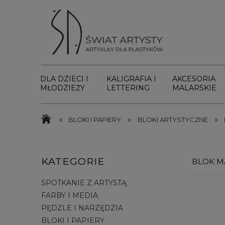
DLA DZIECI I
KALIGRAFIA I
AKCESORIA
MŁODZIEŻY
LETTERING
MALARSKIE
»
»
»
BLOKI I PAPIERY
BLOKI ARTYSTYCZNE
KATEGORIE
BLOK MA
SPOTKANIE Z ARTYSTĄ
FARBY I MEDIA
PĘDZLE I NARZĘDZIA
BLOKI I PAPIERY