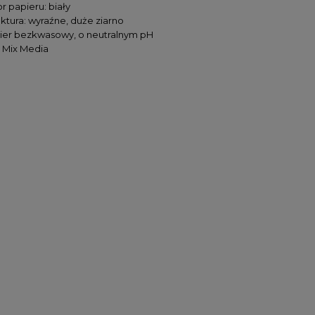
r papieru: biały
uktura: wyraźne, duże ziarno
ier bezkwasowy, o neutralnym pH
: Mix Media
 artystyczny Derwent
Zestaw pędzli syntetycznych
int Mixed Media Set - 19
płaskich Lineo, krótkie trzonki 
elementów
3 szt.
212,00 zł
38,00 zł
159,00 zł
30,40 zł
DO KOSZYKA
DO KOSZYKA