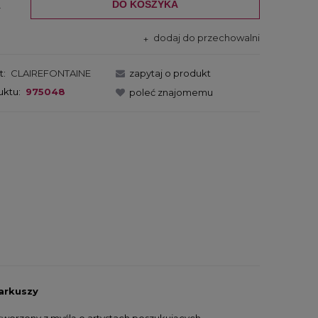
DO KOSZYKA
.
dodaj do przechowalni
t:
CLAIREFONTAINE
zapytaj o produkt
uktu:
975048
poleć znajomemu
 arkuszy
 stworzony z myślą o artystach poszukujących