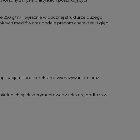
 250 g/m² i wyraźnie widocznej strukturze dużego
mokrych mediów oraz dodaje pracom charakteru i głębi.
 aplikacjami farb, korektami, wymazywaniem oraz
chniki lub chcą eksperymentować z teksturą podłoża w