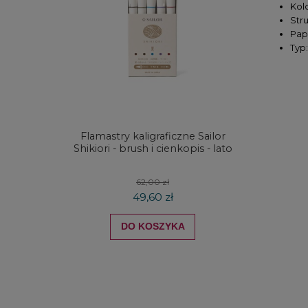
Kolo
Str
Pap
Typ
Flamastry kaligraficzne Sailor
Zestaw
Shikiori - brush i cienkopis - lato
Graphit
62,00 zł
49,60 zł
DO KOSZYKA