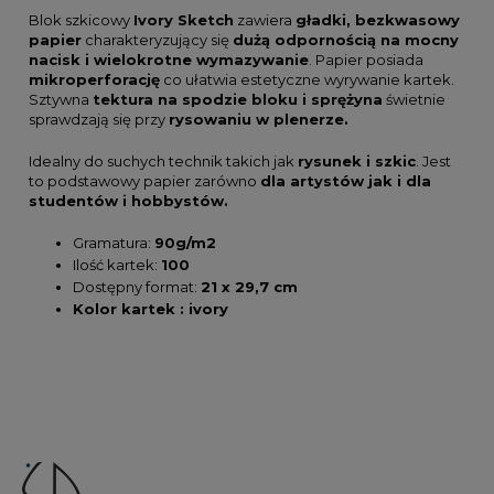
Blok szkicowy
Ivory Sketch
zawiera
gładki, bezkwasowy
papier
charakteryzujący się
dużą odpornością na mocny
nacisk i wielokrotne wymazywanie
. Papier posiada
mikroperforację
co ułatwia estetyczne wyrywanie kartek.
Sztywna
tektura na spodzie bloku i sprężyna
świetnie
sprawdzają się przy
rysowaniu w plenerze.
Idealny do suchych technik takich jak
rysunek i szkic
. Jest
to podstawowy papier zarówno
dla artystów jak i dla
studentów i hobbystów.
Gramatura:
90g/m2
Ilość kartek:
100
Dostępny format:
21 x 29,7 cm
Kolor kartek : ivory