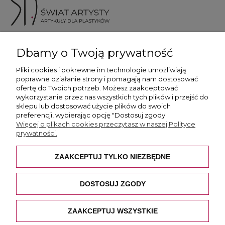
ul. Skotnicka 175, 30-394 Kraków
Dbamy o Twoją prywatność
Więcej informacji
Pliki cookies i pokrewne im technologie umożliwiają
poprawne działanie strony i pomagają nam dostosować
ofertę do Twoich potrzeb. Możesz zaakceptować
wykorzystanie przez nas wszystkich tych plików i przejść do
sklepu lub dostosować użycie plików do swoich
preferencji, wybierając opcję "Dostosuj zgody".
Płatność i dostawa
Więcej o plikach cookies przeczytasz w naszej Polityce
prywatności.
Pomoc
ZAAKCEPTUJ TYLKO NIEZBĘDNE
O nas
DOSTOSUJ ZGODY
ZAAKCEPTUJ WSZYSTKIE