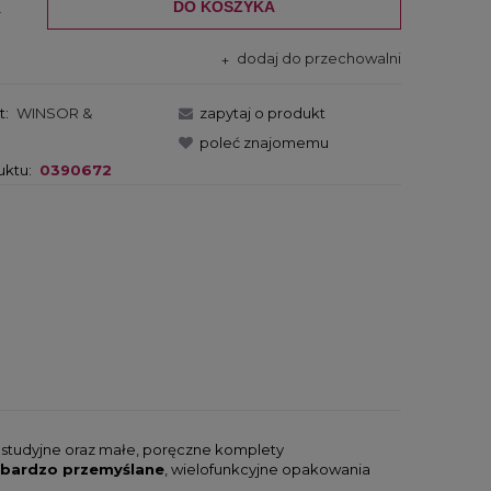
DO KOSZYKA
.
dodaj do przechowalni
t:
WINSOR &
zapytaj o produkt
poleć znajomemu
uktu:
0390672
tudyjne oraz małe, poręczne komplety
 bardzo przemyślane
, wielofunkcyjne opakowania