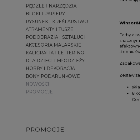
PĘDZLE I NARZĘDZIA
BLOKI I PAPIERY
RYSUNEK I KREŚLARSTWO
Winsor&
ATRAMENTY I TUSZE
Farby akw
PODOBRAZIA I SZTALUGI
znacznym 
AKCESORIA MALARSKIE
efektowne
stopniu ś
KALIGRAFIA I LETTERING
DLA DZIECI I MŁODZIEŻY
Zapakowan
HOBBY I DEKORACJA
Zestaw za
BONY PODARUNKOWE
NOWOŚCI
skł
PROMOCJE
8 k
Cer
PROMOCJE