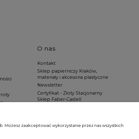
O nas
Kontakt
Sklep papierniczy Kraków,
materiały i akcesoria plastyczne
ności
Newsletter
Certyfikat - Złoty Stacjonarny
roty
Sklep Faber-Castell
ia
Spotkanie z Artystą
Blog
Wszystko dla ucznia w Świat
zeb. Możesz zaakceptować wykorzystanie przez nas wszystkich
Artysty!