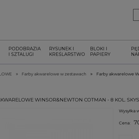
PODOBRAZIA
RYSUNEK I
BLOKI I
PĘ
I SZTALUGI
KREŚLARSTWO
PAPIERY
NA
»
»
ELOWE
Farby akwarelowe w zestawach
Farby akwarelowe W
AKWARELOWE WINSOR&NEWTON COTMAN - 8 KOL. SKY
Wysyłka w
7
Cena: