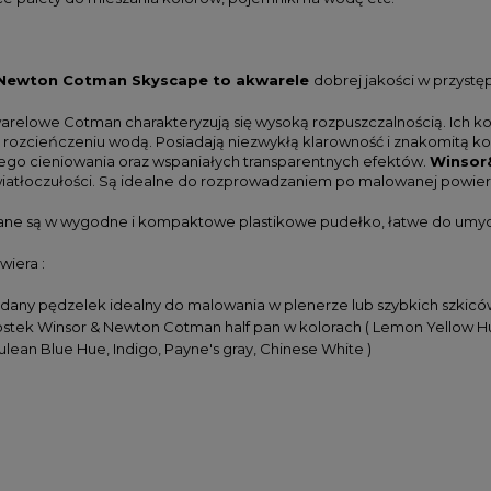
Newton Cotman Skyscape
to akwarele
dobrej jakości w przystę
arelowe Cotman charakteryzują się wysoką rozpuszczalnością. Ich k
rozcieńczeniu wodą. Posiadają niezwykłą klarowność i znakomitą kon
go cieniowania oraz wspaniałych transparentnych efektów.
Winsor
wiatłoczułości. Są idealne do rozprowadzaniem po malowanej powier
e są w wygodne i kompaktowe plastikowe pudełko, łatwe do umyc
wiera :
adany pędzelek idealny do malowania w plenerze lub szybkich szki
ostek Winsor & Newton Cotman half pan w kolorach ( Lemon Yellow 
ulean Blue Hue, Indigo, Payne's gray, Chinese White )