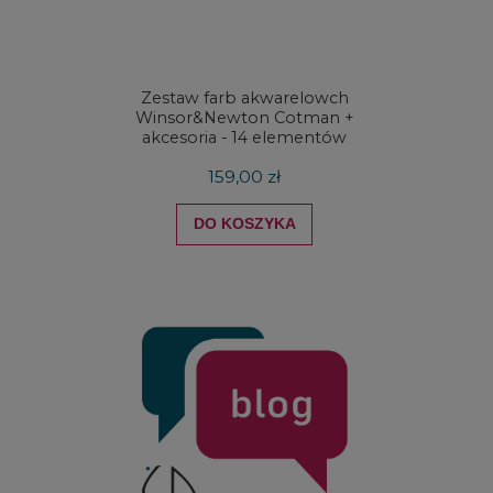
Zestaw farb akwarelowch
Zestaw 
Winsor&Newton Cotman +
& Ne
akcesoria - 14 elementów
Proces
159,00 zł
DO KOSZYKA