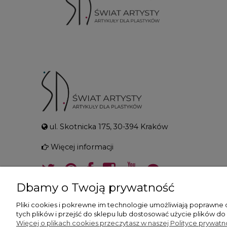
ul. Skotnicka 175, 30-394 Kraków
Więcej informacji
Dbamy o Twoją prywatność
Pliki cookies i pokrewne im technologie umożliwiają poprawne
tych plików i przejść do sklepu lub dostosować użycie plików do
Więcej o plikach cookies przeczytasz w naszej Polityce prywatno