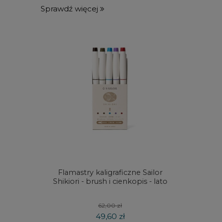
Sprawdź więcej
Flamastry kaligraficzne Sailor
Kredki
Shikiori - brush i cienkopis - lato
DRAW
koloró
62,00 zł
49,60 zł