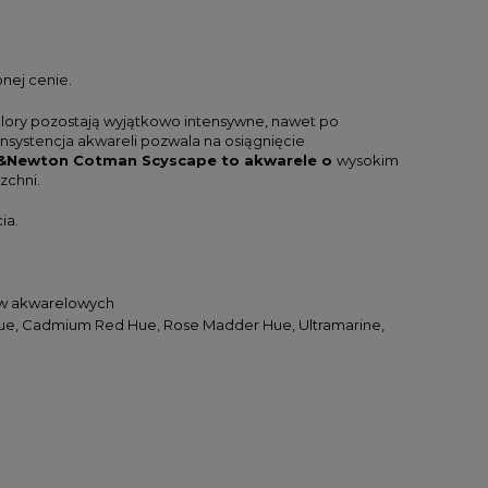
pnej cenie.
olory pozostają wyjątkowo intensywne, nawet po
systencja akwareli pozwala na osiągnięcie
&Newton Cotman Scyscape
to akwarele o
wysokim
zchni.
ia.
ców akwarelowych
Hue, Cadmium Red Hue, Rose Madder Hue, Ultramarine,