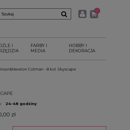
0
DZLE I
FARBY I
HOBBY I
RZĘDZIA
MEDIA
DEKORACJA
insor&Newton Cotman - 8 kol. Skyscape
SCAPE
:
24-48 godziny
0,00 zł