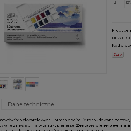
szt
Producen
NEWTON
Kod prod
Dane techniczne
stawów farb akwarelowych Cotman obejmuje rozbudowane zestawy s
owane z myślą o malowaniu w plenerze.
Zestawy plenerowe mają
ce palety do mieszania kolorów, pojemniki na wodę etc.