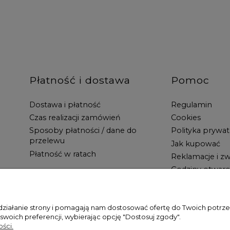
Płatność i dostawa
Pomoc
Dostawa i płatność
Regulamin
Czas realizacji zamówień
Cookies
Sposoby płatności / dane do
Polityka prywat
przelewu
Jak kupować
Płatność w ratach
Reklamacje i zw
Godziny otwarc
 działanie strony i pomagają nam dostosować ofertę do Twoich potr
 swoich preferencji, wybierając opcję "Dostosuj zgody".
ści.