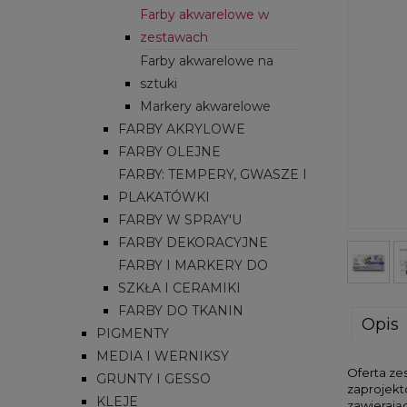
Farby akwarelowe w
zestawach
Farby akwarelowe na
sztuki
Markery akwarelowe
FARBY AKRYLOWE
FARBY OLEJNE
FARBY: TEMPERY, GWASZE I
PLAKATÓWKI
FARBY W SPRAY'U
FARBY DEKORACYJNE
FARBY I MARKERY DO
SZKŁA I CERAMIKI
FARBY DO TKANIN
Opis
PIGMENTY
MEDIA I WERNIKSY
Oferta ze
GRUNTY I GESSO
zaprojekt
KLEJE
zawierają