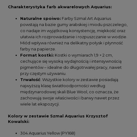
Charakterystyka farb akwarelowych Aquarius:
Naturalne spoiwo:
Farby Szmal Art Aquarius
powstają na bazie gumy arabskiej i miodu pszczelego,
co nadaje im wyjątkową konsystencję, miękkość oraz
ułatwia ich rozprowadzanie i rozpuszczanie w wodzie.
Miód wpływa również na delikatny połysk i płynność
farby na papierze.
Format kostki:
Kostki o wymiarach 1,9 × 2 cm,
cechujące się wysoką wydajnością i intensywnością
pigmentów – idealne do długotrwałej pracy, nawet
przy częstym używaniu.
Trwałość
: Wszystkie kolory w zestawie posiadają
najwyższą klasę światłoodporności według
międzynarodowej skali Blue Wool, co oznacza, że
zachowują swoje właściwości i barwy nawet przez
wiele lat ekspozycji.
Kolory w zestawie Szmal Aquarius Krzysztof
Kowalski:
304 Aquarius Yellow (PY168)