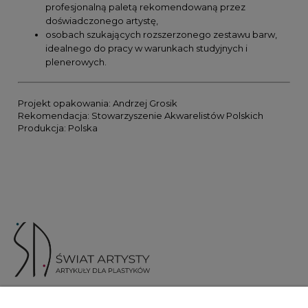
profesjonalną paletą rekomendowaną przez
doświadczonego artystę,
osobach szukających rozszerzonego zestawu barw,
idealnego do pracy w warunkach studyjnych i
plenerowych.
Projekt opakowania: Andrzej Grosik
Rekomendacja: Stowarzyszenie Akwarelistów Polskich
Produkcja: Polska
ul. Skotnicka 175, 30-394 Kraków