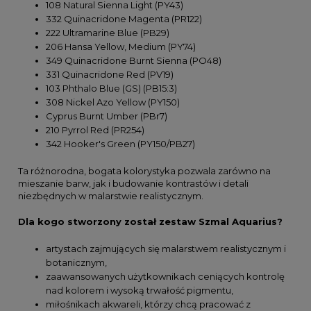
108 Natural Sienna Light (PY43)
332 Quinacridone Magenta (PR122)
222 Ultramarine Blue (PB29)
206 Hansa Yellow, Medium (PY74)
349 Quinacridone Burnt Sienna (PO48)
331 Quinacridone Red (PV19)
103 Phthalo Blue (GS) (PB15:3)
308 Nickel Azo Yellow (PY150)
Cyprus Burnt Umber (PBr7)
210 Pyrrol Red (PR254)
342 Hooker's Green (PY150/PB27)
Ta różnorodna, bogata kolorystyka pozwala zarówno na
mieszanie barw, jak i budowanie kontrastów i detali
niezbędnych w malarstwie realistycznym.
Dla kogo stworzony został zestaw Szmal Aquarius?
artystach zajmujących się malarstwem realistycznym i
botanicznym,
zaawansowanych użytkownikach ceniących kontrolę
nad kolorem i wysoką trwałość pigmentu,
miłośnikach akwareli, którzy chcą pracować z