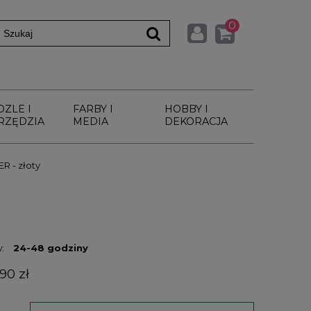
0
DZLE I
FARBY I
HOBBY I
RZĘDZIA
MEDIA
DEKORACJA
R - złoty
:
24-48 godziny
90 zł