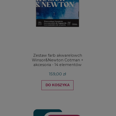
Zestaw farb akwarelowch
Zestaw 
Winsor&Newton Cotman +
& Ne
akcesoria - 14 elementów
Proces
159,00 zł
DO KOSZYKA