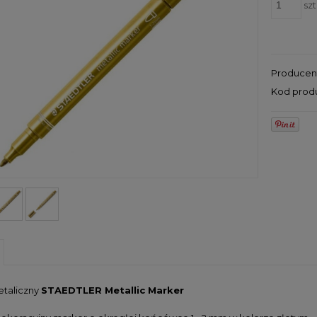
szt
Producen
Kod prod
taliczny
STAEDTLER Metallic Marker