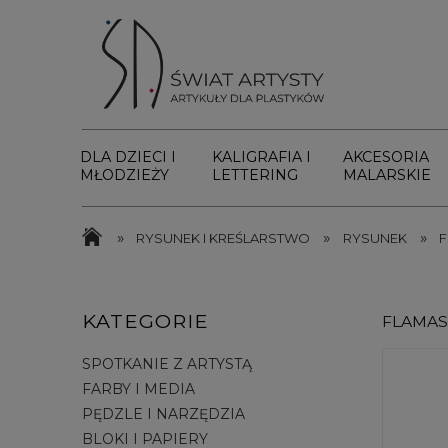
DLA DZIECI I
KALIGRAFIA I
AKCESORIA
MŁODZIEŻY
LETTERING
MALARSKIE
»
»
»
RYSUNEK I KREŚLARSTWO
RYSUNEK
F
KATEGORIE
FLAMAS
SPOTKANIE Z ARTYSTĄ
FARBY I MEDIA
PĘDZLE I NARZĘDZIA
BLOKI I PAPIERY