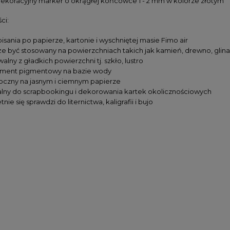
dekoracyjny marker o okrągłej końcówce 1 - 2 mm w kolorze złotym
ci:
isania po papierze, kartonie i wyschniętej masie Fimo air
e być stosowany na powierzchniach takich jak kamień, drewno, glina,
alny z gładkich powierzchni tj. szkło, lustro
ament pigmentowy na bazie wody
oczny na jasnym i ciemnym papierze
alny do scrapbookingu i dekorowania kartek okolicznościowych
tnie się sprawdzi do liternictwa, kaligrafii i bujo