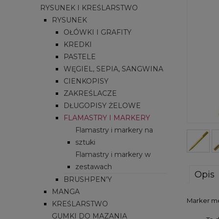
RYSUNEK I KREŚLARSTWO
RYSUNEK
OŁÓWKI I GRAFITY
KREDKI
PASTELE
WĘGIEL, SEPIA, SANGWINA
CIENKOPISY
ZAKREŚLACZE
DŁUGOPISY ŻELOWE
FLAMASTRY I MARKERY
Flamastry i markery na
sztuki
Flamastry i markery w
zestawach
Opis
BRUSHPEN'Y
MANGA
Marker me
KREŚLARSTWO
GUMKI DO MAZANIA