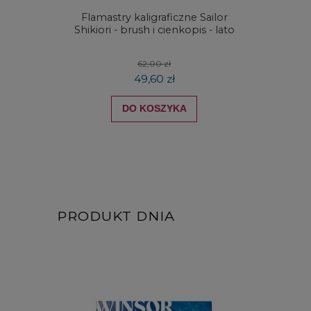
Flamastry kaligraficzne Sailor
Kredki
Shikiori - brush i cienkopis - lato
DRAW
koloró
62,00 zł
49,60 zł
DO KOSZYKA
PRODUKT DNIA