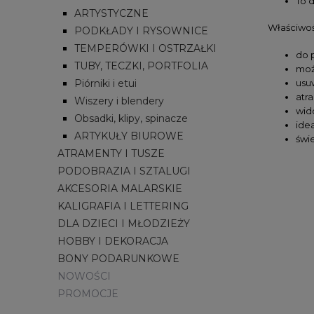
To 
ARTYSTYCZNE
Właściwoś
PODKŁADY I RYSOWNICE
TEMPERÓWKI I OSTRZAŁKI
do p
TUBY, TECZKI, PORTFOLIA
moż
Piórniki i etui
usuw
atr
Wiszery i blendery
wid
Obsadki, klipy, spinacze
ide
ARTYKUŁY BIUROWE
świe
ATRAMENTY I TUSZE
PODOBRAZIA I SZTALUGI
AKCESORIA MALARSKIE
KALIGRAFIA I LETTERING
DLA DZIECI I MŁODZIEŻY
HOBBY I DEKORACJA
BONY PODARUNKOWE
NOWOŚCI
PROMOCJE