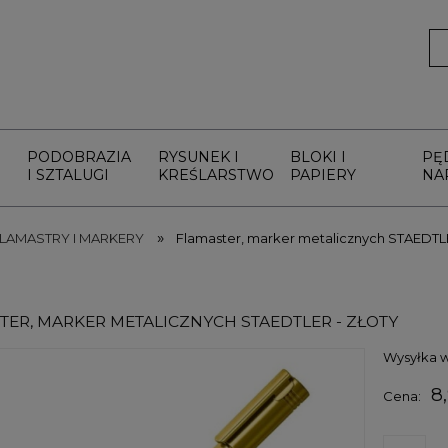
PODOBRAZIA
RYSUNEK I
BLOKI I
PĘ
I SZTALUGI
KREŚLARSTWO
PAPIERY
NA
»
LAMASTRY I MARKERY
Flamaster, marker metalicznych STAEDTLE
TER, MARKER METALICZNYCH STAEDTLER - ZŁOTY
Wysyłka w
8,
Cena: