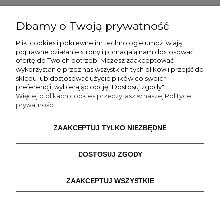
ul. Skotnicka 175, 30-394 Kraków
Dbamy o Twoją prywatność
Więcej informacji
Pliki cookies i pokrewne im technologie umożliwiają
poprawne działanie strony i pomagają nam dostosować
ofertę do Twoich potrzeb. Możesz zaakceptować
wykorzystanie przez nas wszystkich tych plików i przejść do
sklepu lub dostosować użycie plików do swoich
preferencji, wybierając opcję "Dostosuj zgody".
Płatność i dostawa
Więcej o plikach cookies przeczytasz w naszej Polityce
prywatności.
Pomoc
ZAAKCEPTUJ TYLKO NIEZBĘDNE
O nas
DOSTOSUJ ZGODY
ZAAKCEPTUJ WSZYSTKIE
POKAŻ PEŁNĄ WERSJĘ STRONY