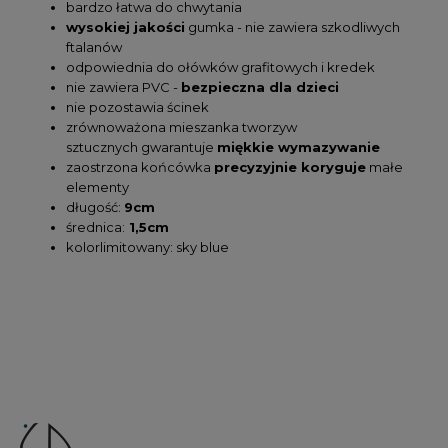
bardzo łatwa do chwytania
wysokiej jakości
gumka - nie zawiera szkodliwych
ftalanów
odpowiednia do ołówków grafitowych i kredek
nie zawiera PVC -
bezpieczna dla dzieci
nie pozostawia ścinek
zrównoważona mieszanka tworzyw
sztucznych gwarantuje
miękkie wymazywanie
zaostrzona końcówka
precyzyjnie koryguje
małe
elementy
długość:
9cm
średnica:
1,5cm
kolorlimitowany: sky blue