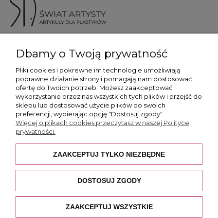
ul. Skotnicka 175, 30-394 Kraków
Dbamy o Twoją prywatność
Więcej informacji
Pliki cookies i pokrewne im technologie umożliwiają
poprawne działanie strony i pomagają nam dostosować
ofertę do Twoich potrzeb. Możesz zaakceptować
wykorzystanie przez nas wszystkich tych plików i przejść do
sklepu lub dostosować użycie plików do swoich
preferencji, wybierając opcję "Dostosuj zgody".
Płatność i dostawa
Więcej o plikach cookies przeczytasz w naszej Polityce
prywatności.
Pomoc
ZAAKCEPTUJ TYLKO NIEZBĘDNE
O nas
DOSTOSUJ ZGODY
ZAAKCEPTUJ WSZYSTKIE