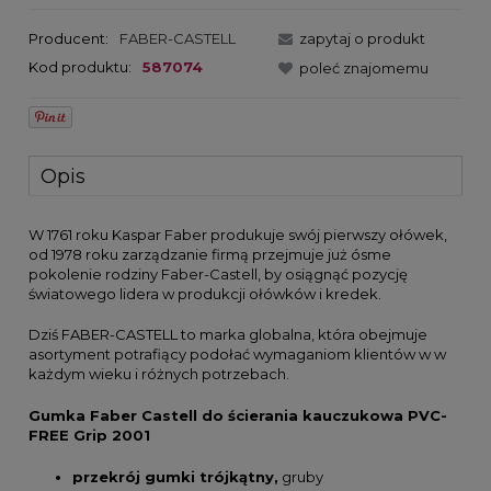
Producent:
FABER-CASTELL
zapytaj o produkt
Kod produktu:
587074
poleć znajomemu
Opis
W 1761 roku Kaspar Faber produkuje swój pierwszy ołówek,
od 1978 roku zarządzanie firmą przejmuje już ósme
pokolenie rodziny Faber-Castell, by osiągnąć pozycję
światowego lidera w produkcji ołówków i kredek.
Dziś FABER-CASTELL to marka globalna, która obejmuje
asortyment potrafiący podołać wymaganiom klientów w w
każdym wieku i różnych potrzebach.
Gumka Faber Castell do ścierania kauczukowa PVC-
FREE Grip 2001
przekrój gumki trójkątny,
gruby