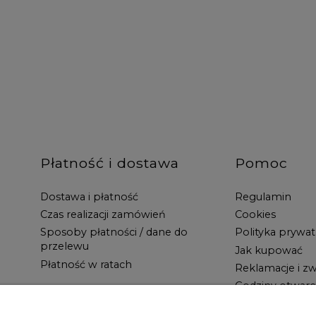
Płatność i dostawa
Pomoc
Dostawa i płatność
Regulamin
Czas realizacji zamówień
Cookies
Sposoby płatności / dane do
Polityka prywat
przelewu
Jak kupować
Płatność w ratach
Reklamacje i zw
Godziny otwarc