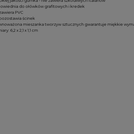
okiej jakości gumka - nie zawiera szkodliwych ftalanów
owiednia do ołówków grafitowych i kredek
 zawiera PVC
 pozostawia ścinek
wnoważona
mieszanka
tworzyw sztucznych
gwarantuje
miękkie w
ym
ary: 6,2 x 2,1 x 1,1 cm