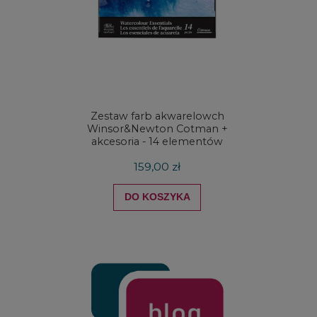
Zestaw farb akwarelowch
Zestaw 
Winsor&Newton Cotman +
& Ne
akcesoria - 14 elementów
Proces
159,00 zł
DO KOSZYKA