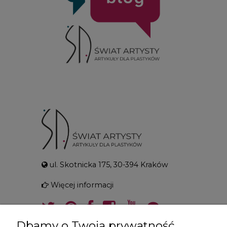
ul. Skotnicka 175, 30-394 Kraków
Więcej informacji
Dbamy o Twoją prywatność