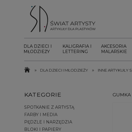
DLA DZIECI I
KALIGRAFIA I
AKCESORIA
MŁODZIEŻY
LETTERING
MALARSKIE
»
»
DLA DZIECI I MŁODZIEŻY
INNE ARTYKUŁY 
KATEGORIE
GUMKA 
SPOTKANIE Z ARTYSTĄ
FARBY I MEDIA
PĘDZLE I NARZĘDZIA
BLOKI I PAPIERY