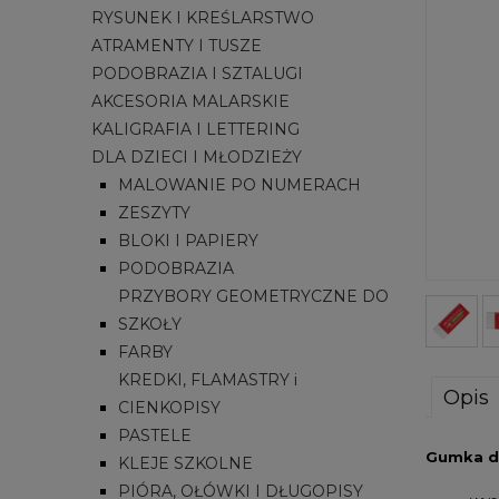
RYSUNEK I KREŚLARSTWO
ATRAMENTY I TUSZE
PODOBRAZIA I SZTALUGI
AKCESORIA MALARSKIE
KALIGRAFIA I LETTERING
DLA DZIECI I MŁODZIEŻY
MALOWANIE PO NUMERACH
ZESZYTY
BLOKI I PAPIERY
PODOBRAZIA
PRZYBORY GEOMETRYCZNE DO
SZKOŁY
FARBY
KREDKI, FLAMASTRY i
Opis
CIENKOPISY
PASTELE
Gumka d
KLEJE SZKOLNE
PIÓRA, OŁÓWKI I DŁUGOPISY