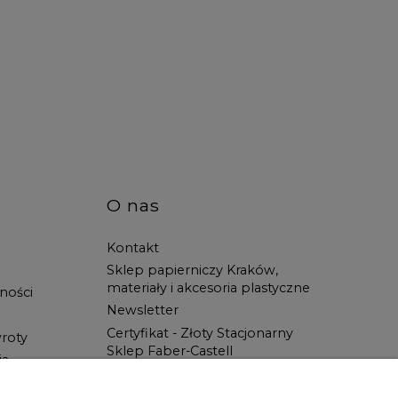
O nas
Kontakt
Sklep papierniczy Kraków,
materiały i akcesoria plastyczne
ności
Newsletter
Certyfikat - Złoty Stacjonarny
roty
Sklep Faber-Castell
ia
Spotkanie z Artystą
Blog