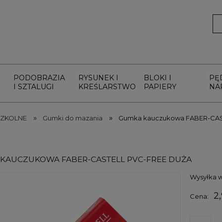
PODOBRAZIA
RYSUNEK I
BLOKI I
PĘ
I SZTALUGI
KREŚLARSTWO
PAPIERY
NA
»
»
SZKOLNE
Gumki do mazania
Gumka kauczukowa FABER-CAS
KAUCZUKOWA FABER-CASTELL PVC-FREE DUŻA
Wysyłka w
2,
Cena: