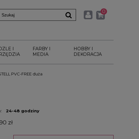
0
DZLE I
FARBY I
HOBBY I
RZĘDZIA
MEDIA
DEKORACJA
TELL PVC-FREE duża
:
24-48 godziny
90 zł