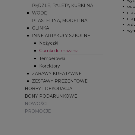
wys
PĘDZLE, PALETY, KUBKI NA
odp
nie
WODĘ
nie
PLASTELINA, MODELINA,
zró
GLINKA
wymi
INNE ARTYKUŁY SZKOLNE
Nożyczki
Gumki do mazania
Temperówki
Korektory
ZABAWY KREATYWNE
ZESTAWY PREZENTOWE
HOBBY I DEKORACJA
BONY PODARUNKOWE
NOWOŚCI
PROMOCJE