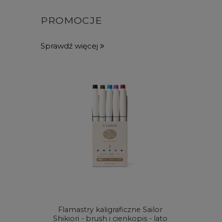
PROMOCJE
Sprawdź więcej
Flamastry kaligraficzne Sailor
Zest
Shikiori - brush i cienkopis - lato
Derwe