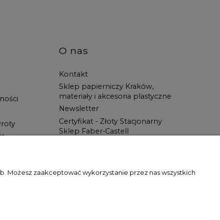
O nas
Kontakt
Sklep papierniczy Kraków,
materiały i akcesoria plastyczne
ności
Newsletter
Certyfikat - Złoty Stacjonarny
roty
Sklep Faber-Castell
ia
Spotkanie z Artystą
Blog
Wszystko dla ucznia w Świat
zeb. Możesz zaakceptować wykorzystanie przez nas wszystkich
Artysty!
gody właściciela witryny jest zabronione.