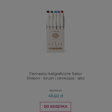
Flamastry kaligraficzne Sailor
Zestaw
Shikiori - brush i cienkopis - lato
płaskich
62,00 zł
49,60 zł
DO KOSZYKA