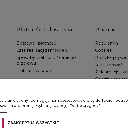
Płatność i dostawa
Pomoc
Dostawa i płatność
Regulamin
Czas realizacji zamówień
Cookies
Sposoby płatności / dane do
Polityka prywat
przelewu
Jak kupować
Płatność w ratach
Reklamacje i zw
Godziny otwarc
 działanie strony i pomagają nam dostosować ofertę do Twoich potr
 swoich preferencji, wybierając opcję "Dostosuj zgody".
ści.
ZAAKCEPTUJ WSZYSTKIE
hronione są prawem autorskim. Kopiowanie i wykorzystywanie ich bez z