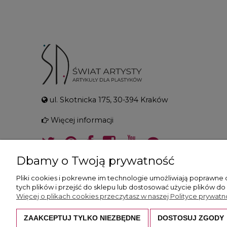
ul. Skotnicka 175, 30-394 Kraków
Więcej informacji
Dbamy o Twoją prywatność
Pliki cookies i pokrewne im technologie umożliwiają poprawne
tych plików i przejść do sklepu lub dostosować użycie plików do
Więcej o plikach cookies przeczytasz w naszej Polityce prywatno
ZAAKCEPTUJ TYLKO NIEZBĘDNE
DOSTOSUJ ZGODY
Wszystkie prezentowane zdjęcia i opisy c