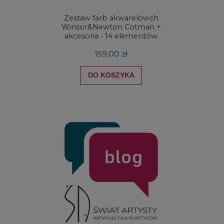
Zestaw farb akwarelowch
Zestaw 
Winsor&Newton Cotman +
& Ne
akcesoria - 14 elementów
Proces
159,00 zł
DO KOSZYKA