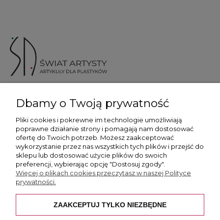
ul. Skotnicka 175, 30-394 Kraków
Dbamy o Twoją prywatność
Więcej informacji
Pliki cookies i pokrewne im technologie umożliwiają
poprawne działanie strony i pomagają nam dostosować
ofertę do Twoich potrzeb. Możesz zaakceptować
wykorzystanie przez nas wszystkich tych plików i przejść do
sklepu lub dostosować użycie plików do swoich
preferencji, wybierając opcję "Dostosuj zgody".
Płatność i dostawa
Więcej o plikach cookies przeczytasz w naszej Polityce
prywatności.
Pomoc
ZAAKCEPTUJ TYLKO NIEZBĘDNE