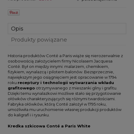
Opis
Produkty powiązane
Historia produktów Conté a Paris wiąże się nierozerwalnie z
osobowością założycielem firmy Nicolasem Jacquesa
Conté. Był on między innymi: malarzem, chemikiem,
fizykiem, wynalazcą i pilotem balonów. Bezsprzecznie,
największym jego osiągnięciem jest opracowanie w 1794
roku
receptury i technologii wytwarzania wkładu
grafitowego
otrzymywanego z mieszanki gliny i grafitu.
Dzięki temu wynalazkowi możliwe stało się przygotowanie
ołówków charakteryzujących się różnymi twardościami.
Fabryka ołówków, którą Conté założył w 1795 roku,
umożliwiła mu uruchomienie własnej produkcji produktów
do kaligrafi i i rysunku.
Kredka szkicowa Conté a Paris White