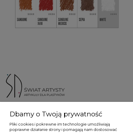
ul. Skotnicka 175, 30-394 Kraków
Dbamy o Twoją prywatność
Więcej informacji
Pliki cookies i pokrewne im technologie umożliwiają
poprawne działanie strony i pomagają nam dostosować