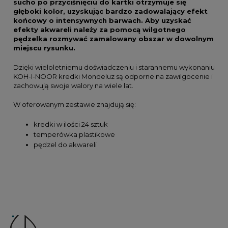
sucho po przyciśnięciu do kartki otrzymuje się
głęboki kolor, uzyskując bardzo zadowalający efekt
końcowy o intensywnych barwach. Aby uzyskać
efekty akwareli należy za pomocą wilgotnego
pędzelka rozmywać zamalowany obszar w dowolnym
miejscu rysunku.
Dzięki wieloletniemu doświadczeniu i starannemu wykonaniu
KOH-I-NOOR kredki Mondeluz są odporne na zawilgocenie i
zachowują swoje walory na wiele lat.
W oferowanym zestawie znajdują się:
kredki w ilości 24 sztuk
temperówka plastikowe
pędzel do akwareli