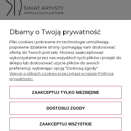
ul. Skotnicka 175, 30-394 Kraków
Dbamy o Twoją prywatność
Więcej informacji
Pliki cookies i pokrewne im technologie umożliwiają
poprawne działanie strony i pomagają nam dostosować
ofertę do Twoich potrzeb. Możesz zaakceptować
wykorzystanie przez nas wszystkich tych plików i przejść do
sklepu lub dostosować użycie plików do swoich
preferencji, wybierając opcję "Dostosuj zgody".
Płatność i dostawa
Więcej o plikach cookies przeczytasz w naszej Polityce
prywatności.
Pomoc
ZAAKCEPTUJ TYLKO NIEZBĘDNE
O nas
DOSTOSUJ ZGODY
ZAAKCEPTUJ WSZYSTKIE