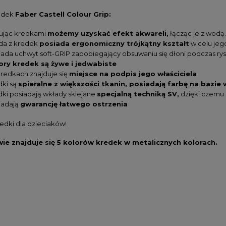
edek
Faber Castell Colour Grip:
ując kredkami
możemy uzyskać efekt akwareli,
łącząc je z wodą.
da z kredek
posiada ergonomiczny trójkątny kształt
w celu jeg
iada uchwyt soft-GRIP zapobiegający obsuwaniu się dłoni podczas ry
ory kredek są żywe i jedwabiste
kredkach znajduje się
miejsce na podpis jego właściciela
dki są
spieralne z większości tkanin, posiadają farbę na bazie
dki posiadają wkłady sklejane
specjalną techniką SV,
dzięki czemu 
iadają
gwarancję łatwego ostrzenia
edki dla dzieciaków!
ie znajduje się 5 kolorów kredek w metalicznych kolorach.