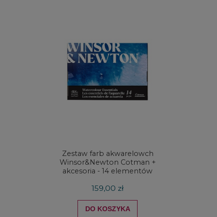
Zestaw farb akwarelowch
Zestaw 
Winsor&Newton Cotman +
& Ne
akcesoria - 14 elementów
Proces
159,00 zł
DO KOSZYKA