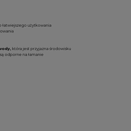
o łatwiejszego użytkowania
sowania
 wody,
która jest przyjazna środowisku
są odporne na łamanie