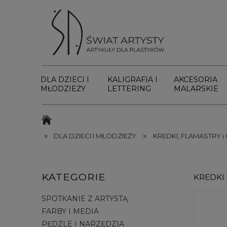
DLA DZIECI I
KALIGRAFIA I
AKCESORIA
MŁODZIEŻY
LETTERING
MALARSKIE
»
»
DLA DZIECI I MŁODZIEŻY
KREDKI, FLAMASTRY i
KATEGORIE
KREDKI
SPOTKANIE Z ARTYSTĄ
FARBY I MEDIA
PĘDZLE I NARZĘDZIA