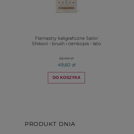
Flamastry kaligraficzne Sailor
Skalów
Shikiori - brush i cienkopis - lato
62,00 zł
49,60 zł
DO KOSZYKA
PRODUKT DNIA