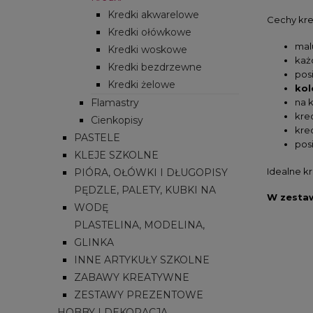
Kredki akwarelowe
Cechy kr
Kredki ołówkowe
mal
Kredki woskowe
każ
Kredki bezdrzewne
pos
Kredki żelowe
kol
Flamastry
na 
kre
Cienkopisy
kre
PASTELE
pos
KLEJE SZKOLNE
Idealne kr
PIÓRA, OŁÓWKI I DŁUGOPISY
PĘDZLE, PALETY, KUBKI NA
W zestaw
WODĘ
PLASTELINA, MODELINA,
GLINKA
INNE ARTYKUŁY SZKOLNE
ZABAWY KREATYWNE
ZESTAWY PREZENTOWE
HOBBY I DEKORACJA