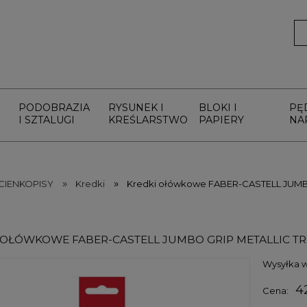
PODOBRAZIA
RYSUNEK I
BLOKI I
PĘ
I SZTALUGI
KREŚLARSTWO
PAPIERY
NA
»
»
 CIENKOPISY
Kredki
Kredki ołówkowe FABER-CASTELL JUMBO
 OŁÓWKOWE FABER-CASTELL JUMBO GRIP METALLIC T
Wysyłka w
4
Cena: