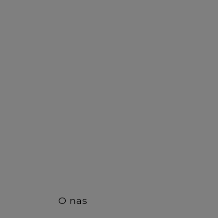
DO KOSZYKA
DO KO
O nas