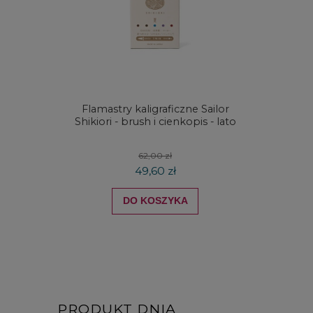
Flamastry kaligraficzne Sailor
Kredki
Shikiori - brush i cienkopis - lato
DRAW
koloró
62,00 zł
49,60 zł
DO KOSZYKA
PRODUKT DNIA