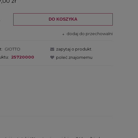
7,00 zł
DO KOSZYKA
.
dodaj do przechowalni
t:
GIOTTO
zapytaj o produkt
uktu:
25720000
poleć znajomemu