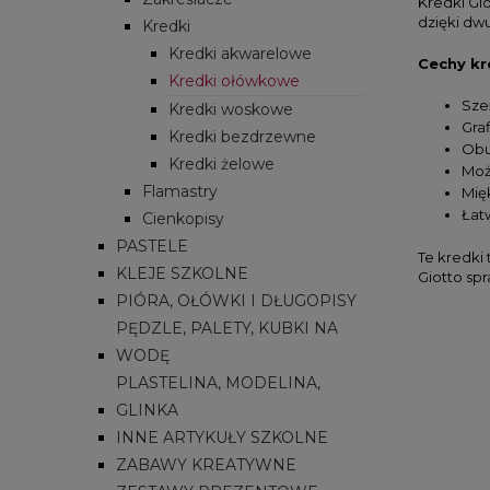
Kredki Gio
dzięki dw
Kredki
Kredki akwarelowe
Cechy kr
Kredki ołówkowe
Sze
Kredki woskowe
Graf
Kredki bezdrzewne
Obu
Kredki żelowe
Moż
Flamastry
Mię
Łat
Cienkopisy
PASTELE
Te kredki 
KLEJE SZKOLNE
Giotto spr
PIÓRA, OŁÓWKI I DŁUGOPISY
PĘDZLE, PALETY, KUBKI NA
WODĘ
PLASTELINA, MODELINA,
GLINKA
INNE ARTYKUŁY SZKOLNE
ZABAWY KREATYWNE