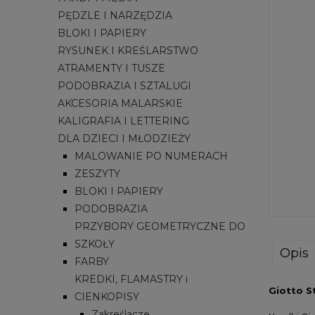
PĘDZLE I NARZĘDZIA
BLOKI I PAPIERY
RYSUNEK I KREŚLARSTWO
ATRAMENTY I TUSZE
PODOBRAZIA I SZTALUGI
AKCESORIA MALARSKIE
KALIGRAFIA I LETTERING
DLA DZIECI I MŁODZIEŻY
MALOWANIE PO NUMERACH
ZESZYTY
BLOKI I PAPIERY
PODOBRAZIA
PRZYBORY GEOMETRYCZNE DO
SZKOŁY
Opis
FARBY
KREDKI, FLAMASTRY i
Giotto S
CIENKOPISY
Zakreślacze