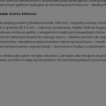
tto Stilnovo dwustronne to doskonałe połączenie jakości, funkcjonalno
ustronnym grafitom zyskujesz aż 48 intensywnych kolorów – idealnych
edek Giotto Stilnovo:
ściokątny przekrój (średnica kredki: 6,8 mm) – wygodny uchwyt i kon
it o grubości Ø 3,3 mm – odporny na złamania, miękki i dobrze kryjąc
dowa w kolorze grafitu, z eleganckimi srebrnymi krawędziami, które d
liwość zatemperowania do ostrego szpicu – idealna zarówno do wypełn
kka kreska, naturalne przejścia tonalne i łatwe łączenie barw – nawet
we temperowanie i wytrzymałość – stworzone z myślą o codziennym 
to doskonały wybór nie tylko dla dzieci, ale także dla młodych artys
awia, że Stilnovo stają się narzędziem do tworzenia pełnych życia ilustr