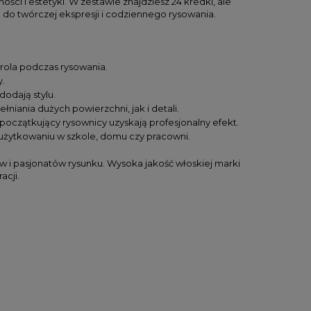
ści i estetyki. W zestawie znajdziesz 24 kredki, ale
 do twórczej ekspresji i codziennego rysowania.
trola podczas rysowania.
y.
odają stylu.
iania dużych powierzchni, jak i detali.
 początkujący rysownicy uzyskają profesjonalny efekt.
użytkowaniu w szkole, domu czy pracowni.
tów i pasjonatów rysunku. Wysoka jakość włoskiej marki
acji.