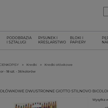
PODOBRAZIA
RYSUNEK I
BLOKI I
PĘ
I SZTALUGI
KREŚLARSTWO
PAPIERY
NA
»
»
 CIENKOPISY
Kredki
Kredki ołówkowe
- 18 szt. - 36 kolorów
 OŁÓWKOWE DWUSTRONNE GIOTTO STILNOVO BICOLOR -
Wysyłka w