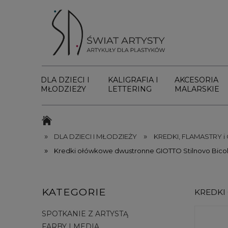
DLA DZIECI I
KALIGRAFIA I
AKCESORIA
MŁODZIEŻY
LETTERING
MALARSKIE
»
»
DLA DZIECI I MŁODZIEŻY
KREDKI, FLAMASTRY i
»
Kredki ołówkowe dwustronne GIOTTO Stilnovo Bicolor 
KATEGORIE
KREDKI
SPOTKANIE Z ARTYSTĄ
FARBY I MEDIA