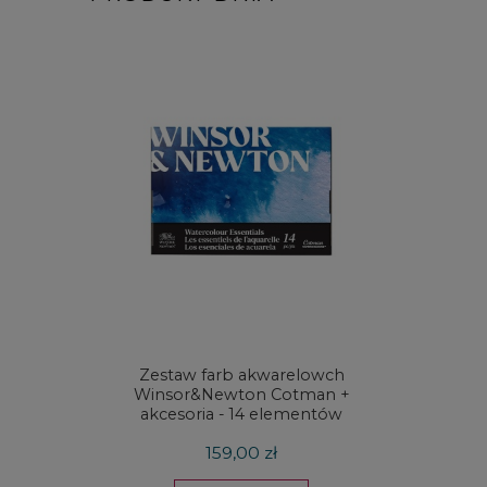
Zestaw farb akwarelowch
Zestaw 
Winsor&Newton Cotman +
& Ne
akcesoria - 14 elementów
Proces
159,00 zł