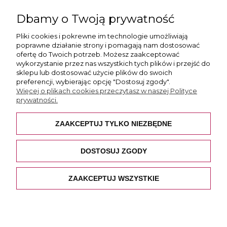
ul. Skotnicka 175, 30-394 Kraków
Dbamy o Twoją prywatność
Więcej informacji
Pliki cookies i pokrewne im technologie umożliwiają
poprawne działanie strony i pomagają nam dostosować
ofertę do Twoich potrzeb. Możesz zaakceptować
wykorzystanie przez nas wszystkich tych plików i przejść do
sklepu lub dostosować użycie plików do swoich
preferencji, wybierając opcję "Dostosuj zgody".
Płatność i dostawa
Więcej o plikach cookies przeczytasz w naszej Polityce
prywatności.
Pomoc
ZAAKCEPTUJ TYLKO NIEZBĘDNE
O nas
DOSTOSUJ ZGODY
ZAAKCEPTUJ WSZYSTKIE
POKAŻ PEŁNĄ WERSJĘ STRONY