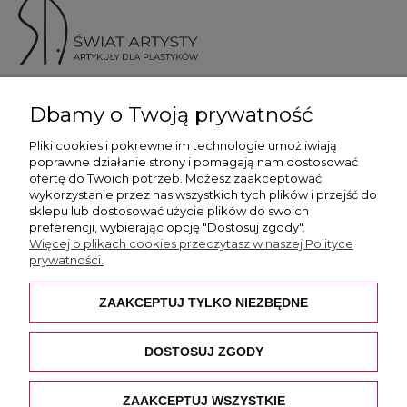
ul. Skotnicka 175, 30-394 Kraków
Dbamy o Twoją prywatność
Więcej informacji
Pliki cookies i pokrewne im technologie umożliwiają
poprawne działanie strony i pomagają nam dostosować
ofertę do Twoich potrzeb. Możesz zaakceptować
wykorzystanie przez nas wszystkich tych plików i przejść do
sklepu lub dostosować użycie plików do swoich
preferencji, wybierając opcję "Dostosuj zgody".
Płatność i dostawa
Więcej o plikach cookies przeczytasz w naszej Polityce
prywatności.
Pomoc
ZAAKCEPTUJ TYLKO NIEZBĘDNE
O nas
DOSTOSUJ ZGODY
ZAAKCEPTUJ WSZYSTKIE