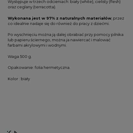
Występuje w trzech odcieniach: biały (white), cielisty (flesh)
oraz ceglany (terracotta).
Wykonana jest w 97% z naturalnych materiałów
, przez
co idealnie nadaje się do również do pracy z dziećmi.
Po wyschnięciu można ją dalej obrabiać przy pomocy pilnika
lub papieru ściernego, można ja nawiercać i malować
farbami akrylowymi i wodnymi.
Waga 500 g.
Opakowanie: folia hermetyczna.
Kolor : biały