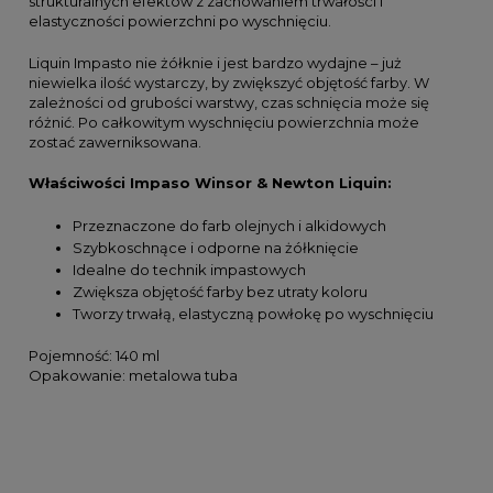
strukturalnych efektów z zachowaniem trwałości i
elastyczności powierzchni po wyschnięciu.
Liquin Impasto nie żółknie i jest bardzo wydajne – już
niewielka ilość wystarczy, by zwiększyć objętość farby. W
zależności od grubości warstwy, czas schnięcia może się
różnić. Po całkowitym wyschnięciu powierzchnia może
zostać zawerniksowana.
Właściwości Impaso Winsor & Newton Liquin:
Przeznaczone do farb olejnych i alkidowych
Szybkoschnące i odporne na żółknięcie
Idealne do technik impastowych
Zwiększa objętość farby bez utraty koloru
Tworzy trwałą, elastyczną powłokę po wyschnięciu
Pojemność: 140 ml
Opakowanie: metalowa tuba