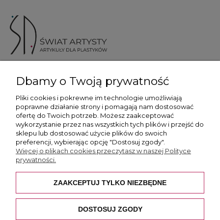
ul. Skotnicka 175, 30-394 Kraków
Dbamy o Twoją prywatność
Więcej informacji
Pliki cookies i pokrewne im technologie umożliwiają
poprawne działanie strony i pomagają nam dostosować
ofertę do Twoich potrzeb. Możesz zaakceptować
wykorzystanie przez nas wszystkich tych plików i przejść do
sklepu lub dostosować użycie plików do swoich
preferencji, wybierając opcję "Dostosuj zgody".
Płatność i dostawa
Więcej o plikach cookies przeczytasz w naszej Polityce
prywatności.
Pomoc
ZAAKCEPTUJ TYLKO NIEZBĘDNE
O nas
DOSTOSUJ ZGODY