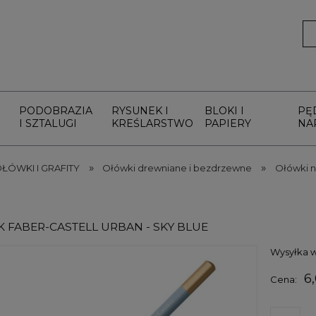
PODOBRAZIA
RYSUNEK I
BLOKI I
PĘ
I SZTALUGI
KREŚLARSTWO
PAPIERY
NA
»
»
ŁÓWKI I GRAFITY
Ołówki drewniane i bezdrzewne
Ołówki n
 FABER-CASTELL URBAN - SKY BLUE
Wysyłka w
6,
Cena: