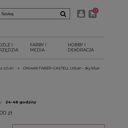
0
DZLE I
FARBY I
HOBBY I
RZĘDZIA
MEDIA
DEKORACJA
»
a sztuki
Ołówek FABER-CASTELL Urban - sky blue
:
24-48 godziny
00 zł