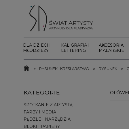
DLA DZIECI I
KALIGRAFIA I
AKCESORIA
MŁODZIEŻY
LETTERING
MALARSKIE
»
»
»
RYSUNEK I KREŚLARSTWO
RYSUNEK
O
KATEGORIE
OŁÓWEK
SPOTKANIE Z ARTYSTĄ
FARBY I MEDIA
PĘDZLE I NARZĘDZIA
BLOKI I PAPIERY