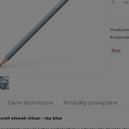
szt
Producen
Kod prod
Dane techniczne
Produkty powiązane
stell ołówek Urban - sky blue
nowoczesny ołówek Faber-Castell Urban w odcieniu "sky blue" to ideal