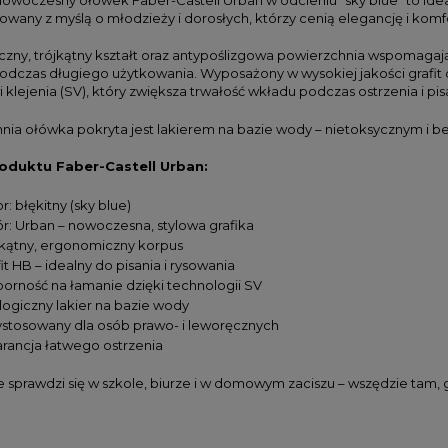
owany z myślą o młodzieży i dorosłych, którzy cenią elegancję i komf
zny, trójkątny kształt oraz antypoślizgowa powierzchnia wspomagaj
dczas długiego użytkowania. Wyposażony w wysokiej jakości grafit 
klejenia (SV), który zwiększa trwałość wkładu podczas ostrzenia i pis
nia ołówka pokryta jest lakierem na bazie wody – nietoksycznym i be
oduktu Faber-Castell Urban:
r: błękitny (sky blue)
r: Urban – nowoczesna, stylowa grafika
jkątny, ergonomiczny korpus
it HB – idealny do pisania i rysowania
orność na łamanie dzięki technologii SV
logiczny lakier na bazie wody
ystosowany dla osób prawo- i leworęcznych
rancja łatwego ostrzenia
sprawdzi się w szkole, biurze i w domowym zaciszu – wszędzie tam, gd