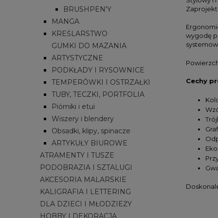
BRUSHPEN'Y
Zaprojekt
MANGA
Ergonomic
KREŚLARSTWO
wygodę po
systemowi 
GUMKI DO MAZANIA
ARTYSTYCZNE
Powierzch
PODKŁADY I RYSOWNICE
Cechy pr
TEMPERÓWKI I OSTRZAŁKI
TUBY, TECZKI, PORTFOLIA
Kolo
Piórniki i etui
Wzó
Wiszery i blendery
Tró
Graf
Obsadki, klipy, spinacze
Odp
ARTYKUŁY BIUROWE
Eko
ATRAMENTY I TUSZE
Prz
PODOBRAZIA I SZTALUGI
Gwa
AKCESORIA MALARSKIE
Doskonale 
KALIGRAFIA I LETTERING
DLA DZIECI I MŁODZIEŻY
HOBBY I DEKORACJA