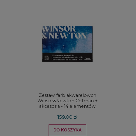
Zestaw farb akwarelowch
Zestaw 
Winsor&Newton Cotman +
& Ne
akcesoria - 14 elementów
Proces
159,00 zł
DO KOSZYKA