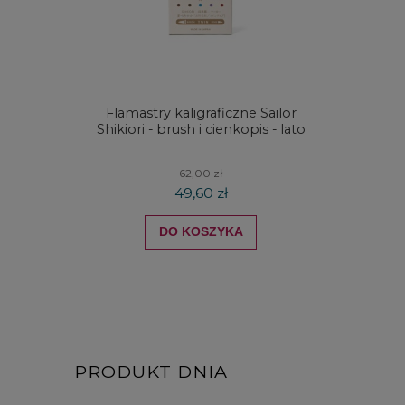
Flamastry kaligraficzne Sailor
Kredki
Shikiori - brush i cienkopis - lato
DRAW
koloró
62,00 zł
49,60 zł
DO KOSZYKA
PRODUKT DNIA