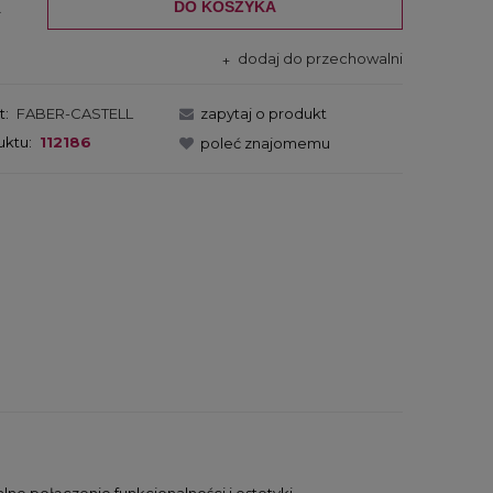
DO KOSZYKA
.
dodaj do przechowalni
t:
FABER-CASTELL
zapytaj o produkt
uktu:
112186
poleć znajomemu
ne połączenie funkcjonalności i estetyki.